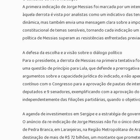
A primeira indicação de Jorge Messias foi marcada por um inte
àquela derrota é vista por analistas como um indicativo das te
dinâmica, mas também envia uma mensagem clara sobre a import
constitucional de temas sensíveis, tornando cada indicação um p
política de Messias superam as resistências enfrentadas previa
A defesa da escolha e a visão sobre o diálogo político
Para o presidente, a derrota de Messias na primeira tentativa foi
uma questão de princípio para Lula, que defende a prerrogativa
argumentos sobre a capacidade jurídica do indicado, e não ape
contínuo com o Congresso para a aprovação de pautas de inte
deputados e 9 senadores, exemplificando com a aprovação do f
independentemente das filiações partidárias, quando o objetivo é
A agenda de investimentos em Sergipe e a estratégia de govern
O anúncio da re-indicação de Jorge Messias não foi o único d
de Pedra Branca, em Laranjeiras, na Região Metropolitana de Ar
destinação de mais de R$ 72 bilhões, um montante que promete i