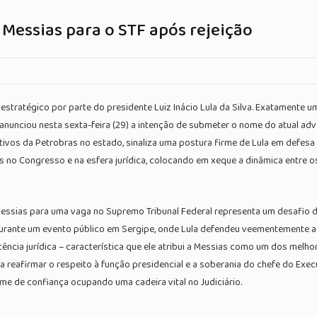
 Messias para o STF após rejeição
 estratégico por parte do presidente Luiz Inácio Lula da Silva. Exatamente 
e anunciou nesta sexta-feira (29) a intenção de submeter o nome do atual a
tivos da Petrobras no estado, sinaliza uma postura firme de Lula em defesa
 no Congresso e na esfera jurídica, colocando em xeque a dinâmica entre o
e Messias para uma vaga no Supremo Tribunal Federal representa um desafio
a durante um evento público em Sergipe, onde Lula defendeu veementemente a
etência jurídica – característica que ele atribui a Messias como um dos me
sca reafirmar o respeito à função presidencial e a soberania do chefe do Exe
nome de confiança ocupando uma cadeira vital no Judiciário.