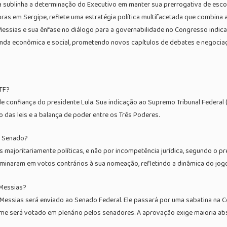
la sublinha a determinação do Executivo em manter sua prerrogativa de esco
as em Sergipe, reflete uma estratégia política multifacetada que combina 
essias e sua ênfase no diálogo para a governabilidade no Congresso indica
da econômica e social, prometendo novos capítulos de debates e negociaçõe
STF?
e confiança do presidente Lula. Sua indicação ao Supremo Tribunal Federal 
 das leis e a balança de poder entre os Três Poderes.
lo Senado?
s majoritariamente políticas, e não por incompetência jurídica, segundo o pr
lminaram em votos contrários à sua nomeação, refletindo a dinâmica do jogo 
 Messias?
 Messias será enviado ao Senado Federal. Ele passará por uma sabatina na C
 nome será votado em plenário pelos senadores. A aprovação exige maioria ab