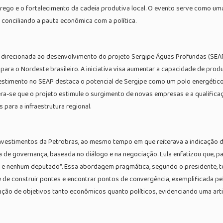
prego e o fortalecimento da cadeia produtiva local. O evento serve como
conciliando a pauta econômica com a política.
rá direcionada ao desenvolvimento do projeto Sergipe Águas Profundas (SEA
ara o Nordeste brasileiro. A iniciativa visa aumentar a capacidade de prod
estimento no SEAP destaca o potencial de Sergipe como um polo energétic
a-se que o projeto estimule o surgimento de novas empresas e a qualificaç
para a infraestrutura regional.
investimentos da Petrobras, ao mesmo tempo em que reiterava a indicação
a de governança, baseada no diálogo e na negociação. Lula enfatizou que, pa
o e nenhum deputado”. Essa abordagem pragmática, segundo o presidente, t
 construir pontes e encontrar pontos de convergência, exemplificada pel
ução de objetivos tanto econômicos quanto políticos, evidenciando uma arti