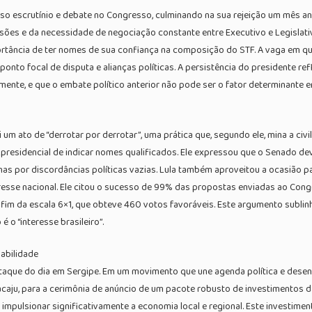
nso escrutínio e debate no Congresso, culminando na sua rejeição um mês an
nsões e da necessidade de negociação constante entre Executivo e Legislativ
ância de ter nomes de sua confiança na composição do STF. A vaga em ques
onto focal de disputa e alianças políticas. A persistência do presidente ref
mente, e que o embate político anterior não pode ser o fator determinante 
 um ato de “derrotar por derrotar”, uma prática que, segundo ele, mina a civil
 presidencial de indicar nomes qualificados. Ele expressou que o Senado de
nas por discordâncias políticas vazias. Lula também aproveitou a ocasião p
resse nacional. Ele citou o sucesso de 99% das propostas enviadas ao Con
im da escala 6×1, que obteve 460 votos favoráveis. Este argumento sublinh
 o “interesse brasileiro”.
abilidade
estaque do dia em Sergipe. Em um movimento que une agenda política e des
acaju, para a cerimônia de anúncio de um pacote robusto de investimentos da
mpulsionar significativamente a economia local e regional. Este investimen