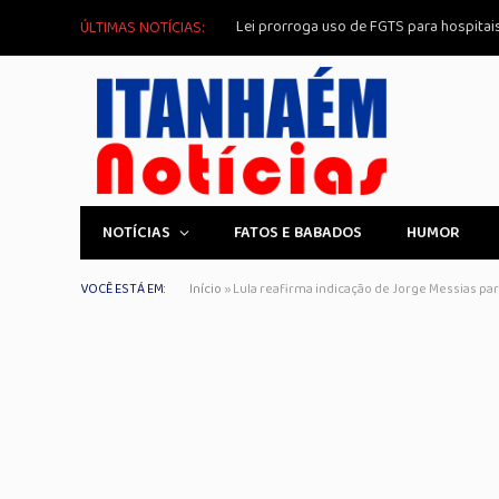
Lei prorroga uso de FGTS para hospitai
ÚLTIMAS NOTÍCIAS:
NOTÍCIAS
FATOS E BABADOS
HUMOR
VOCÊ ESTÁ EM:
Início
»
Lula reafirma indicação de Jorge Messias par