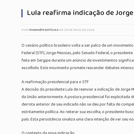
Lula reafirma indicação de Jorge
POR
ITANHAÉM NOTÍCIAS
ON
29 DE MAIO DE 2026
O cenário político brasileiro volta a ser palco de um movimento
Federal (STF), Jorge Messias, pelo Senado Federal, o president
feita em Sergipe durante um anúncio de investimentos significa
escolhido. Este movimento promete reacender debates intensos
A reafirmação presidencial para o STF
A decisão do presidente Lula de reenviar a indicação de Jorg
da União anteriormente. A postura presidencial foi explicitad
derrota anterior de seu indicado não se deu por falta de comp
estritamente política. Ao reiterar sua escolha, o presidente bu
país. Esta persistência sinaliza uma clara intenção de ver seu 
O contexto da nova indicação