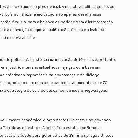
tes do novo anúncio presidencial. A manobra política que levou
o. Lula, ao refazer a indicação, não apenas desafia essa
tão é crucial para a balança de poder e para a interpretação
lete a convicção de que a qualificação técnica e a lealdade
em uma nova análise.
idade política. A insistência na indicação de Messias é, portanto,
veria justificar uma eventual nova rejeição com base em
ara enfatizar a importância da governança e do diálogo
gresso, mesmo com uma base parlamentar minoritária de 70
a a estratégia de Lula de buscar consensos e negociações,
envolvimento econômico, o presidente Lula esteve no povoado
 Petrobras no estado. A petrolífera estatal confirmou a
to está projetado para gerar cerca de 28 mil empregos diretos