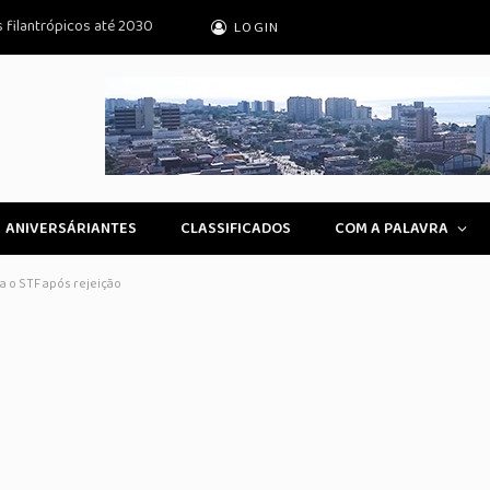
s filantrópicos até 2030
LOGIN
ANIVERSÁRIANTES
CLASSIFICADOS
COM A PALAVRA
a o STF após rejeição