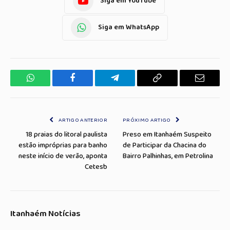
Siga em YouTube
Siga em WhatsApp
WhatsApp
Facebook
Telegrama
Copiar
E-
Link
mail
ARTIGO ANTERIOR
PRÓXIMO ARTIGO
18 praias do litoral paulista
Preso em Itanhaém Suspeito
estão impróprias para banho
de Participar da Chacina do
neste início de verão, aponta
Bairro Palhinhas, em Petrolina
Cetesb
Itanhaém Notícias