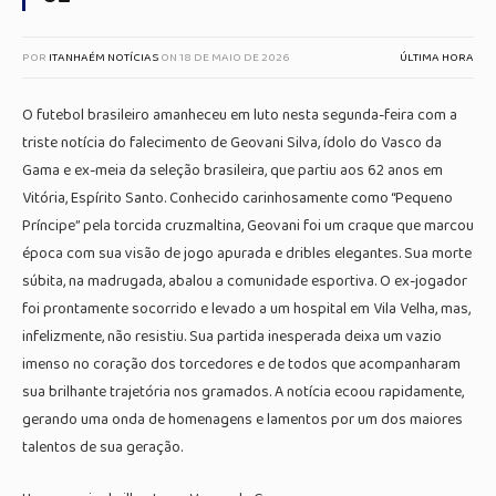
POR
ITANHAÉM NOTÍCIAS
ON
18 DE MAIO DE 2026
ÚLTIMA HORA
O futebol brasileiro amanheceu em luto nesta segunda-feira com a
triste notícia do falecimento de Geovani Silva, ídolo do Vasco da
Gama e ex-meia da seleção brasileira, que partiu aos 62 anos em
Vitória, Espírito Santo. Conhecido carinhosamente como “Pequeno
Príncipe” pela torcida cruzmaltina, Geovani foi um craque que marcou
época com sua visão de jogo apurada e dribles elegantes. Sua morte
súbita, na madrugada, abalou a comunidade esportiva. O ex-jogador
foi prontamente socorrido e levado a um hospital em Vila Velha, mas,
infelizmente, não resistiu. Sua partida inesperada deixa um vazio
imenso no coração dos torcedores e de todos que acompanharam
sua brilhante trajetória nos gramados. A notícia ecoou rapidamente,
gerando uma onda de homenagens e lamentos por um dos maiores
talentos de sua geração.