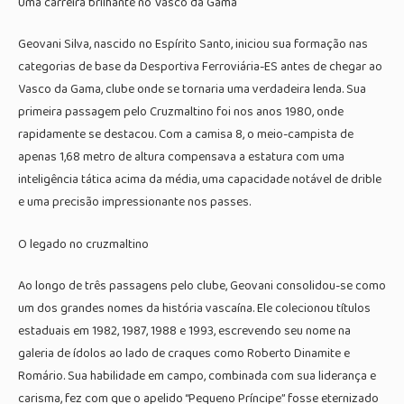
Uma carreira brilhante no Vasco da Gama
Geovani Silva, nascido no Espírito Santo, iniciou sua formação nas
categorias de base da Desportiva Ferroviária-ES antes de chegar ao
Vasco da Gama, clube onde se tornaria uma verdadeira lenda. Sua
primeira passagem pelo Cruzmaltino foi nos anos 1980, onde
rapidamente se destacou. Com a camisa 8, o meio-campista de
apenas 1,68 metro de altura compensava a estatura com uma
inteligência tática acima da média, uma capacidade notável de drible
e uma precisão impressionante nos passes.
O legado no cruzmaltino
Ao longo de três passagens pelo clube, Geovani consolidou-se como
um dos grandes nomes da história vascaína. Ele colecionou títulos
estaduais em 1982, 1987, 1988 e 1993, escrevendo seu nome na
galeria de ídolos ao lado de craques como Roberto Dinamite e
Romário. Sua habilidade em campo, combinada com sua liderança e
carisma, fez com que o apelido “Pequeno Príncipe” fosse eternizado