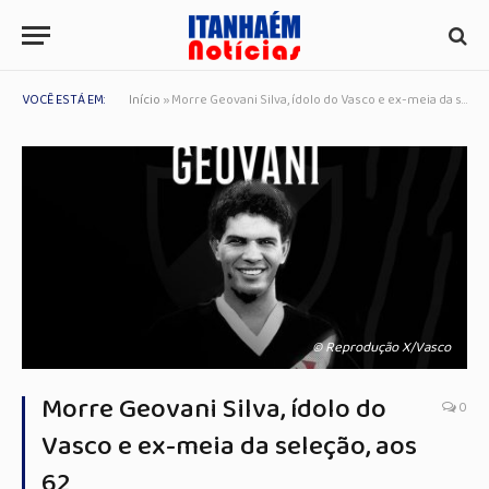
VOCÊ ESTÁ EM:
Início
»
Morre Geovani Silva, ídolo do Vasco e ex-meia da seleção, aos 62
© Reprodução X/Vasco
Morre Geovani Silva, ídolo do
0
Vasco e ex-meia da seleção, aos
62