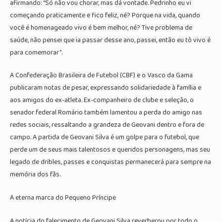
afirmando: “Só não vou chorar, mas dá vontade. Pedrinho eu vi
começando praticamente e fico feliz, né? Porque na vida, quando
você é homenageado vivo é bem melhor, né? Tive problema de
saúde, não pensei que ia passar desse ano, passei, então eu tô vivo é
para comemorar”.
A Confederação Brasileira de Futebol (CBF) e o Vasco da Gama
publicaram notas de pesar, expressando solidariedade à família e
aos amigos do ex-atleta. Ex-companheiro de clube e seleção, o
senador federal Romário também lamentou a perda do amigo nas
redes sociais, ressaltando a grandeza de Geovani dentro e fora de
campo. A partida de Geovani Silva é um golpe para o futebol, que
perde um de seus mais talentosos e queridos personagens, mas seu
legado de dribles, passes e conquistas permanecerá para sempre na
memória dos fãs.
A eterna marca do Pequeno Príncipe
A notícia do falecimento de Geovani Silva reverberou por todo o