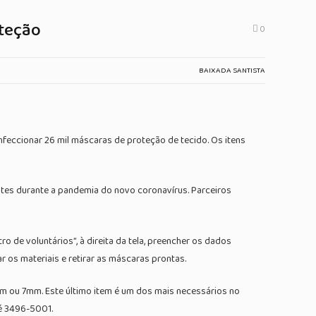
oteção
0
BAIXADA SANTISTA
nfeccionar 26 mil máscaras de proteção de tecido. Os itens
tes durante a pandemia do novo coronavírus. Parceiros
ro de voluntários”, à direita da tela, preencher os dados
 os materiais e retirar as máscaras prontas.
mm ou 7mm. Este último item é um dos mais necessários no
 é 3496-5001.