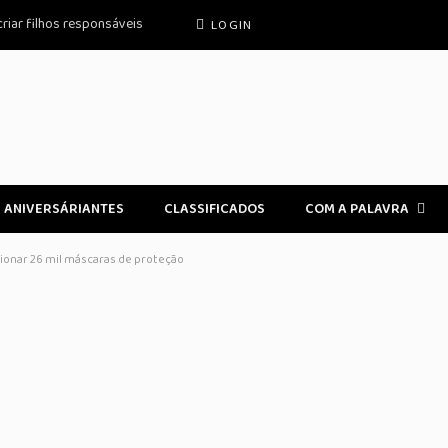
criar filhos responsáveis
LOGIN
ANIVERSÁRIANTES
CLASSIFICADOS
COM A PALAVRA
cionar 26 mil máscaras de proteção