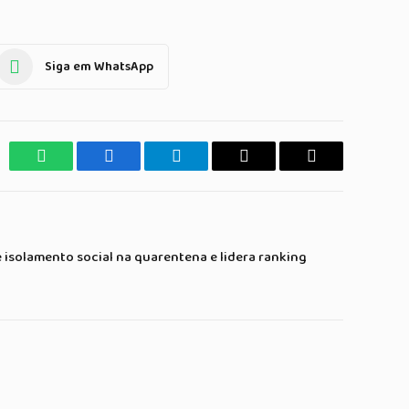
Siga em WhatsApp
WhatsApp
Facebook
Telegrama
Copiar
E-
Link
mail
 isolamento social na quarentena e lidera ranking