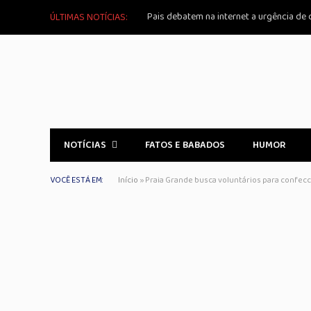
Pais debatem na internet a urgência de 
ÚLTIMAS NOTÍCIAS:
NOTÍCIAS
FATOS E BABADOS
HUMOR
VOCÊ ESTÁ EM:
Início
»
Praia Grande busca voluntários para confec