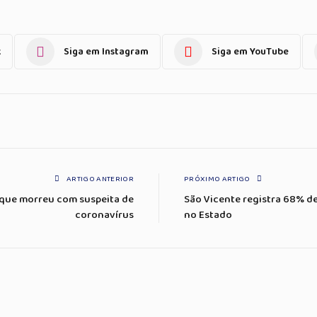
k
Siga em Instagram
Siga em YouTube
ARTIGO ANTERIOR
PRÓXIMO ARTIGO
que morreu com suspeita de
São Vicente registra 68% de
coronavírus
no Estado