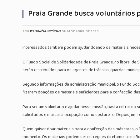
Praia Grande busca voluntários 
POR
ITANHAÉM NOTÍCIAS
ON
14 DE ABRIL DE 2020
Interessados também podem ajudar doando os materiais neces
O Fundo Social de Solidariedade de Praia Grande, no litoral de
serão distribuídos para os agentes de trânsito, guardas munici
Segundo informações da administração municipal, o Fundo Soci
fizeram doações de materiais suficientes para a confecção das 
Para ser um voluntário e ajudar nessa missão, basta entrar no si
solicitados e marcar a ocupação como costureiro. Depois, um re
Quem quiser doar materiais para a confecção das máscaras, o F
momento. Os materiais podem ser entregues diretamente na Rua 