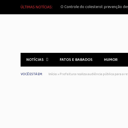
O Controle do colesterol: prevenção des
ÚLTIMAS NOTÍCIAS:
NOTÍCIAS
FATOS E BABADOS
HUMOR
VOCÊ ESTÁ EM:
Início
»
Prefeitura realiza audiência pública para a r