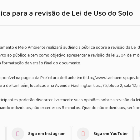
ica para a revisão de Lei de Uso do Solo
nejamento e Meio Ambiente realizará audiência pública sobre a revisão da Lei
aberto ao público e tem como objetivo apresentar a revisão da lei 2304 de 1
 a formatação da versão final do documento.
ponível na página da Prefeitura de Itanhaém (http://www.itanhaem.sp.gov.br)
a de Itanhaém, localizada na Avenida Washington Luiz, 75, bloco 2, sala 12, n
ticipantes poderão discorrer livremente suas opiniões sobre a revisão da lei
uando individuais, não exceder os 5 minutos. Quando não individuais, será p
k
Siga em Instagram
Siga em YouTube