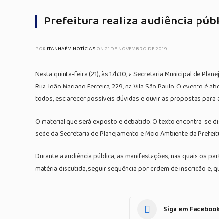
Prefeitura realiza audiência públ
POR
ITANHAÉM NOTÍCIAS
ON
21 DE NOVEMBRO DE 2019
Nesta quinta-feira (21), às 17h30, a Secretaria Municipal de Pla
Rua João Mariano Ferreira, 229, na Vila São Paulo. O evento é 
todos, esclarecer possíveis dúvidas e ouvir as propostas para
O material que será exposto e debatido. O texto encontra-se dis
sede da Secretaria de Planejamento e Meio Ambiente da Prefeitur
Durante a audiência pública, as manifestações, nas quais os par
matéria discutida, seguir sequência por ordem de inscrição e, q
Siga em Faceboo