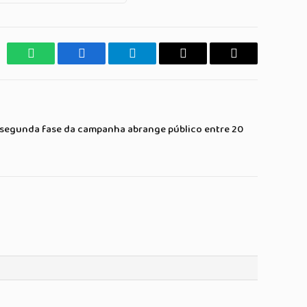
WhatsApp
Facebook
Telegrama
Copiar
E-
Link
mail
 segunda fase da campanha abrange público entre 20