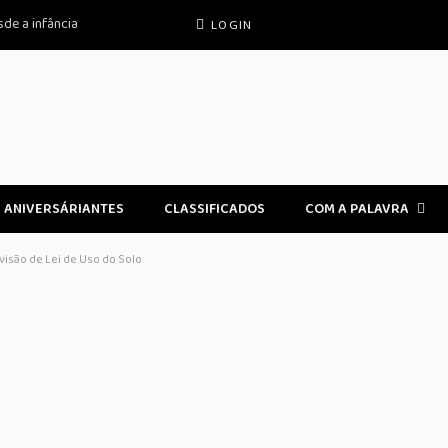
de a infância
LOGIN
ANIVERSÁRIANTES
CLASSIFICADOS
COM A PALAVRA
evisão de Lei de Uso do Solo