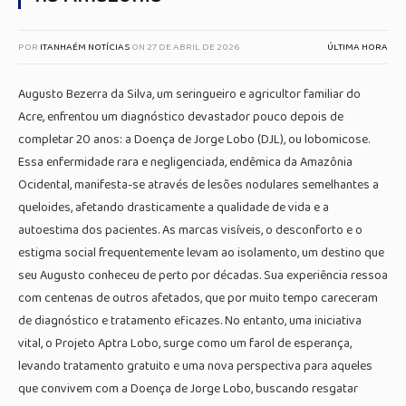
POR
ITANHAÉM NOTÍCIAS
ON
27 DE ABRIL DE 2026
ÚLTIMA HORA
Augusto Bezerra da Silva, um seringueiro e agricultor familiar do
Acre, enfrentou um diagnóstico devastador pouco depois de
completar 20 anos: a Doença de Jorge Lobo (DJL), ou lobomicose.
Essa enfermidade rara e negligenciada, endêmica da Amazônia
Ocidental, manifesta-se através de lesões nodulares semelhantes a
queloides, afetando drasticamente a qualidade de vida e a
autoestima dos pacientes. As marcas visíveis, o desconforto e o
estigma social frequentemente levam ao isolamento, um destino que
seu Augusto conheceu de perto por décadas. Sua experiência ressoa
com centenas de outros afetados, que por muito tempo careceram
de diagnóstico e tratamento eficazes. No entanto, uma iniciativa
vital, o Projeto Aptra Lobo, surge como um farol de esperança,
levando tratamento gratuito e uma nova perspectiva para aqueles
que convivem com a Doença de Jorge Lobo, buscando resgatar