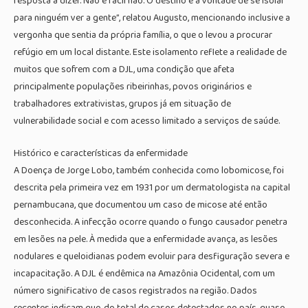
resposta a dizer. Não é fácil não. O destino é a vontade de se isolar
para ninguém ver a gente”, relatou Augusto, mencionando inclusive a
vergonha que sentia da própria família, o que o levou a procurar
refúgio em um local distante. Este isolamento reflete a realidade de
muitos que sofrem com a DJL, uma condição que afeta
principalmente populações ribeirinhas, povos originários e
trabalhadores extrativistas, grupos já em situação de
vulnerabilidade social e com acesso limitado a serviços de saúde.
Histórico e características da enfermidade
A Doença de Jorge Lobo, também conhecida como lobomicose, foi
descrita pela primeira vez em 1931 por um dermatologista na capital
pernambucana, que documentou um caso de micose até então
desconhecida. A infecção ocorre quando o fungo causador penetra
em lesões na pele. À medida que a enfermidade avança, as lesões
nodulares e queloidianas podem evoluir para desfiguração severa e
incapacitação. A DJL é endêmica na Amazônia Ocidental, com um
número significativo de casos registrados na região. Dados
recentes indicam que, do total de casos detectados no país, quase