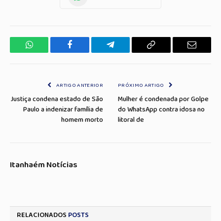
WhatsApp
Facebook
Telegrama
Copiar
E-
Link
mail
ARTIGO ANTERIOR
PRÓXIMO ARTIGO
Justiça condena estado de São
Mulher é condenada por Golpe
Paulo a indenizar família de
do WhatsApp contra idosa no
homem morto
litoral de
Itanhaém Notícias
RELACIONADOS
POSTS