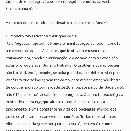
dignidade e reintegração social em regiões remotas da vasta
floresta amazônica.
A doença de Jorge Lobo: um desafio persistente na Amazônia
O impacto devastador e o estigma social
Para Augusto, hoje com 65 anos, a manifestação da lobomicose foi
um divisor de águas. As lesões que brotavam em seu rosto
causavam dor, coceira e inflamação, e o agravo com a exposição
solar o forçou a abandonar o trabalho. “O problema que eu passei
não foi fácil. Você, novinho, se acha perfeito, sem defeito. Aí depois
você tem que se isolar, sem ter como, para melhor dizer, ser liberto.
Se colocar isolado com a idade de 20 anos, até perto da idade de 65
não é fácil mesmo”, desabafou o seringueiro. O impacto psicológico
profundo da doença, que altera a imagem corporal e gera
preconceito, é uma constante na vida dos pacientes, muitos dos
quais se afastam do convívio comunitário. “Todos que botam os
olhos em cima da gente perguntam o que é, sem você ter uma