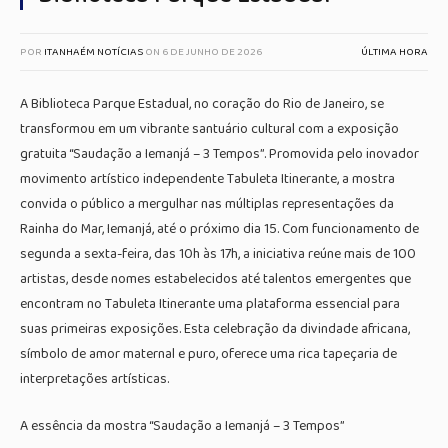
POR
ITANHAÉM NOTÍCIAS
ON
6 DE JUNHO DE 2026
ÚLTIMA HORA
A Biblioteca Parque Estadual, no coração do Rio de Janeiro, se
transformou em um vibrante santuário cultural com a exposição
gratuita “Saudação a Iemanjá – 3 Tempos”. Promovida pelo inovador
movimento artístico independente Tabuleta Itinerante, a mostra
convida o público a mergulhar nas múltiplas representações da
Rainha do Mar, Iemanjá, até o próximo dia 15. Com funcionamento de
segunda a sexta-feira, das 10h às 17h, a iniciativa reúne mais de 100
artistas, desde nomes estabelecidos até talentos emergentes que
encontram no Tabuleta Itinerante uma plataforma essencial para
suas primeiras exposições. Esta celebração da divindade africana,
símbolo de amor maternal e puro, oferece uma rica tapeçaria de
interpretações artísticas.
A essência da mostra “Saudação a Iemanjá – 3 Tempos”