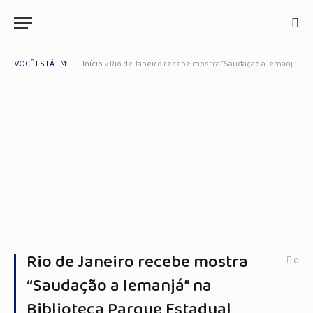
VOCÊ ESTÁ EM:
Início
»
Rio de Janeiro recebe mostra “Saudação a Iemanjá” na Biblioteca Parque Estadual
© SECEC-RJ/Divulgação
Rio de Janeiro recebe mostra
0
“Saudação a Iemanjá” na
Biblioteca Parque Estadual