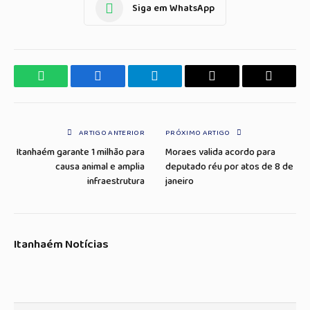
Siga em WhatsApp
WhatsApp
Facebook
Telegrama
Copiar
E-
Link
mail
ARTIGO ANTERIOR
PRÓXIMO ARTIGO
Itanhaém garante 1 milhão para
Moraes valida acordo para
causa animal e amplia
deputado réu por atos de 8 de
infraestrutura
janeiro
Itanhaém Notícias