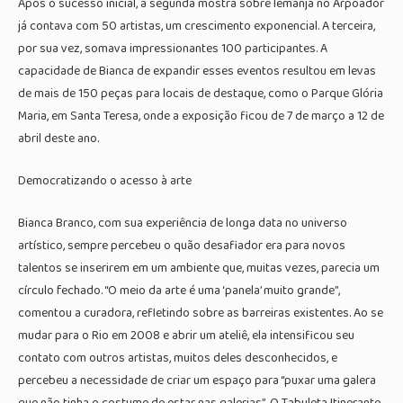
Após o sucesso inicial, a segunda mostra sobre Iemanjá no Arpoador
já contava com 50 artistas, um crescimento exponencial. A terceira,
por sua vez, somava impressionantes 100 participantes. A
capacidade de Bianca de expandir esses eventos resultou em levas
de mais de 150 peças para locais de destaque, como o Parque Glória
Maria, em Santa Teresa, onde a exposição ficou de 7 de março a 12 de
abril deste ano.
Democratizando o acesso à arte
Bianca Branco, com sua experiência de longa data no universo
artístico, sempre percebeu o quão desafiador era para novos
talentos se inserirem em um ambiente que, muitas vezes, parecia um
círculo fechado. “O meio da arte é uma ‘panela’ muito grande”,
comentou a curadora, refletindo sobre as barreiras existentes. Ao se
mudar para o Rio em 2008 e abrir um ateliê, ela intensificou seu
contato com outros artistas, muitos deles desconhecidos, e
percebeu a necessidade de criar um espaço para “puxar uma galera
que não tinha o costume de estar nas galerias”. O Tabuleta Itinerante