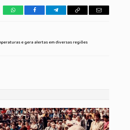
WhatsApp
Facebook
Telegrama
Copiar
E-
Link
mail
mperaturas e gera alertas em diversas regiões