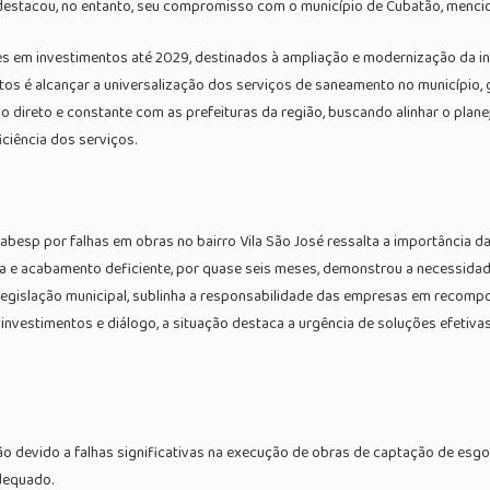
destacou, no entanto, seu compromisso com o município de Cubatão, mencion
em investimentos até 2029, destinados à ampliação e modernização da inf
tos é alcançar a universalização dos serviços de saneamento no município,
 direto e constante com as prefeituras da região, buscando alinhar o pla
iciência dos serviços.
Sabesp por falhas em obras no bairro Vila São José ressalta a importância d
a e acabamento deficiente, por quase seis meses, demonstrou a necessidad
la legislação municipal, sublinha a responsabilidade das empresas em reco
 investimentos e diálogo, a situação destaca a urgência de soluções efeti
ão devido a falhas significativas na execução de obras de captação de esgo
dequado.