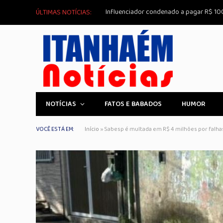
ÚLTIMAS NOTÍCIAS:
NOTÍCIAS
FATOS E BABADOS
HUMOR
VOCÊ ESTÁ EM:
Início
»
Sabesp é multada em R$ 4 milhões por falh