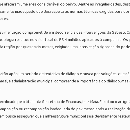
que afetaram uma área considerável do bairro. Dentre as irregularidades, 
bamento inadequado que desrespeita as normas técnicas exigidas para obras
ares.
 pavimentação comprometida em decorrência das intervenções da Sabesp. C
dologia resultou no valor total de R$ 4 milhões aplicados à companhia. Os
da região por quase seis meses, exigindo uma intervenção rigorosa do poder
batão após um período de tentativa de diálogo e busca por soluções, que n
ral, a administração municipal compreende a importância do diálogo, mas 
.
plicado pelo titular da Secretaria de Finanças, Luiz Maia. Ele citou o artig
omposição ou recomposição inadequada do pavimento após a realização de 
ém busca assegurar que a infraestrutura municipal seja devidamente restau