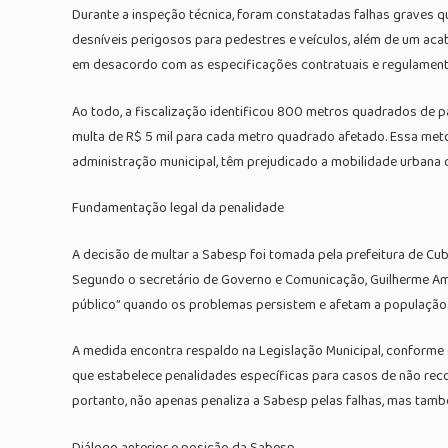
Durante a inspeção técnica, foram constatadas falhas graves 
desníveis perigosos para pedestres e veículos, além de um aca
em desacordo com as especificações contratuais e regulament
Ao todo, a fiscalização identificou 800 metros quadrados de
multa de R$ 5 mil para cada metro quadrado afetado. Essa meto
administração municipal, têm prejudicado a mobilidade urbana 
Fundamentação legal da penalidade
A decisão de multar a Sabesp foi tomada pela prefeitura de Cu
Segundo o secretário de Governo e Comunicação, Guilherme Ama
público” quando os problemas persistem e afetam a população
A medida encontra respaldo na Legislação Municipal, conforme ex
que estabelece penalidades específicas para casos de não rec
portanto, não apenas penaliza a Sabesp pelas falhas, mas tamb
Diálogo anterior e posição da Sabesp