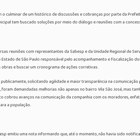
m o culminar de um histórico de discussões e cobranças por parte da Prefei
icipal tem buscado soluções por meio do diálogo e reuniões com a concess
iversas reuniões com representantes da Sabesp e da Unidade Regional de S
 do Estado de São Paulo responsável pelo acompanhamento e fiscalização d
as obras e buscar um cronograma de ações corretivas.
 publicamente, solicitando agilidade e maior transparência na comunicação 
, foram demandadas melhorias não apenas no bairro Vila São José, mas tamb
efeito cobrou avanços na comunicação da companhia com os moradores, enfat
para a população.
esp emitiu uma nota informando que, até o momento, não havia sido notifica