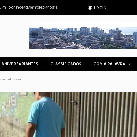
Influenciador condenado a pagar R$ 100 mil por incentivar ‘rolezinhos’ em Peruíbe
LOGIN
ANIVERSÁRIANTES
CLASSIFICADOS
COM A PALAVRA
as em obras em