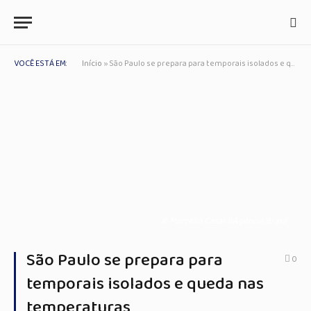
VOCÊ ESTÁ EM:
Início
»
São Paulo se prepara para temporais isolados e queda nas temperaturas
© Marcello Casal JrAgência Brasil
São Paulo se prepara para
0
temporais isolados e queda nas
temperaturas