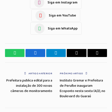
Siga em Instagram
Siga em YouTube
Siga em WhatsApp
WhatsApp
Facebook
Telegrama
Copiar
E-
Link
mail
ARTIGO ANTERIOR
PRÓXIMO ARTIGO
Prefeitura publica edital para a
Instituto Gremar e Prefeitura
instalação de 300 novas
de Peruíbe inauguram
câmeras de monitoramento
Ecoponto nesta sexta (4/2), no
Boulevard do Guaraú