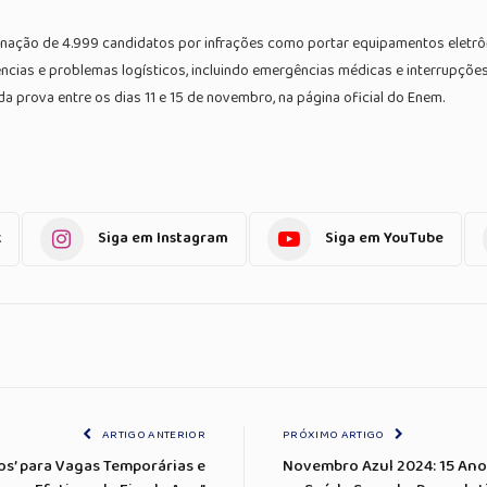
inação de 4.999 candidatos por infrações como portar equipamentos eletrôni
cias e problemas logísticos, incluindo emergências médicas e interrupções
a prova entre os dias 11 e 15 de novembro, na página oficial do Enem.
k
Siga em Instagram
Siga em YouTube
ARTIGO ANTERIOR
PRÓXIMO ARTIGO
os’ para Vagas Temporárias e
Novembro Azul 2024: 15 Ano