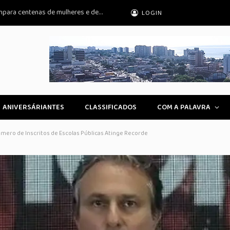
Praia Grande: Guardiã Maria da Penha ampara centenas de mulheres e detém
LOGIN
ANIVERSÁRIANTES
CLASSIFICADOS
COM A PALAVRA
mero de Inscritos de Escolas Públicas Atinge Recorde