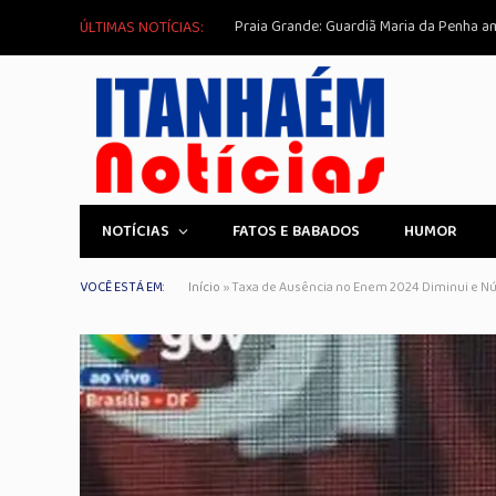
ÚLTIMAS NOTÍCIAS:
NOTÍCIAS
FATOS E BABADOS
HUMOR
VOCÊ ESTÁ EM:
Início
»
Taxa de Ausência no Enem 2024 Diminui e Nú