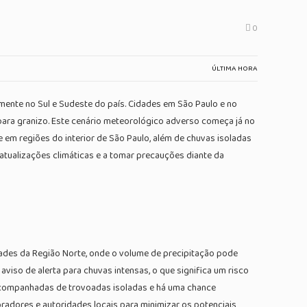
0
ÚLTIMA HORA
mente no Sul e Sudeste do país. Cidades em São Paulo e no
 para granizo. Este cenário meteorológico adverso começa já no
e em regiões do interior de São Paulo, além de chuvas isoladas
atualizações climáticas e a tomar precauções diante da
idades da Região Norte, onde o volume de precipitação pode
aviso de alerta para chuvas intensas, o que significa um risco
 acompanhadas de trovoadas isoladas e há uma chance
radores e autoridades locais para minimizar os potenciais