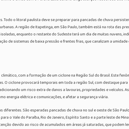
s. Todo o litoral paulista deve se preparar para pancadas de chuva persis
banas. A região de Itapetinga, em São Paulo, também está na rota das prec
 isoladas, enquanto o restante do Sudeste terá um dia de muitas nuvens, i
ação de sistemas de baixa pressão e frentes frias, que canalizam a umida
o climático, com a formação de um ciclone na Região Sul do Brasil. Este f
as. O ciclone provocará temporais em toda a região Sul, com destaque para 
 adicionando um risco extra de danos a lavouras, propriedades e veículos.
mo energia elétrica e comunicações, e afetar a segurança viária.
cas diferentes. São esperadas pancadas de chuva no sul e oeste de São Paul
para o Vale do Paraíba, Rio de Janeiro, Espírito Santo e a parte leste de Mi
tenção devido ao risco de acumulados em áreas já saturadas, que podem le