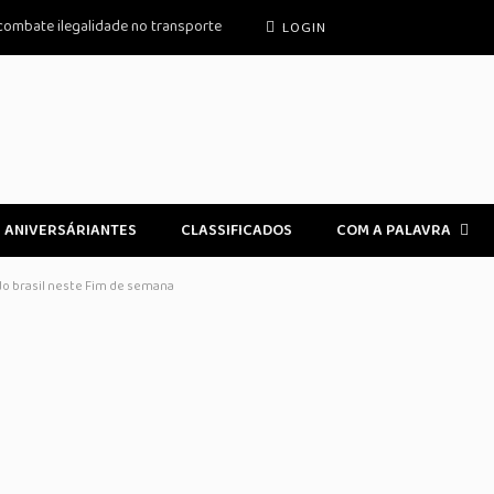
 combate ilegalidade no transporte
LOGIN
ANIVERSÁRIANTES
CLASSIFICADOS
COM A PALAVRA
o brasil neste Fim de semana