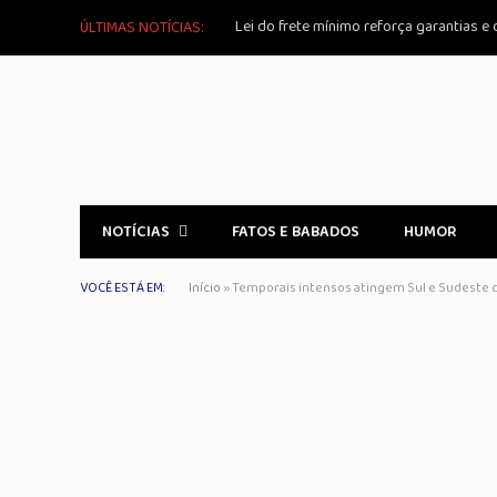
Lei do frete mínimo reforça garantias e
ÚLTIMAS NOTÍCIAS:
NOTÍCIAS
FATOS E BABADOS
HUMOR
VOCÊ ESTÁ EM:
Início
»
Temporais intensos atingem Sul e Sudeste d