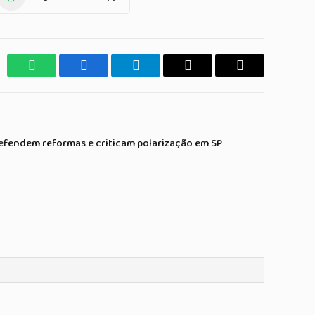
WhatsApp
Facebook
Telegrama
Copiar
E-
Link
mail
defendem reformas e criticam polarização em SP