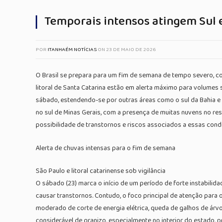
Temporais intensos atingem Sul 
POR
ITANHAÉM NOTÍCIAS
ON
23 DE MAIO DE 2026
O Brasil se prepara para um fim de semana de tempo severo, co
litoral de Santa Catarina estão em alerta máximo para volumes
sábado, estendendo-se por outras áreas como o sul da Bahia e a 
no sul de Minas Gerais, com a presença de muitas nuvens no re
possibilidade de transtornos e riscos associados a essas condi
Alerta de chuvas intensas para o fim de semana
São Paulo e litoral catarinense sob vigilância
O sábado (23) marca o início de um período de forte instabilid
causar transtornos. Contudo, o foco principal de atenção para o
moderado de corte de energia elétrica, queda de galhos de ár
considerável de granizo, especialmente no interior do estado, 