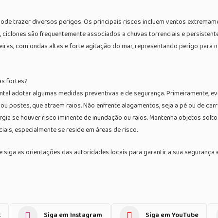
de trazer diversos perigos. Os principais riscos incluem ventos extremame
o, ciclones são frequentemente associados a chuvas torrenciais e persisten
eiras, com ondas altas e forte agitação do mar, representando perigo para
s fortes?
tal adotar algumas medidas preventivas e de segurança. Primeiramente, evit
 ou postes, que atraem raios. Não enfrente alagamentos, seja a pé ou de car
ergia se houver risco iminente de inundação ou raios. Mantenha objetos sol
iais, especialmente se reside em áreas de risco.
iga as orientações das autoridades locais para garantir a sua segurança e a
k
Siga em Instagram
Siga em YouTube