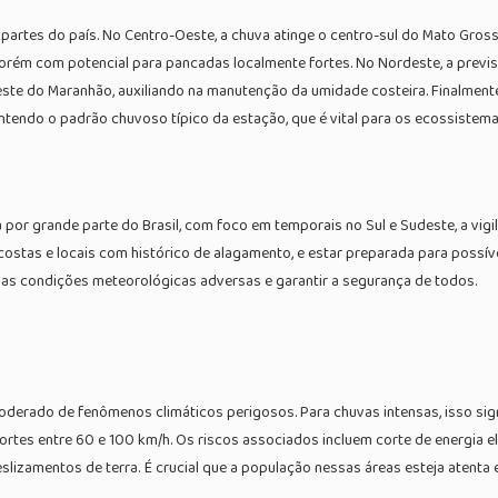
 partes do país. No Centro-Oeste, a chuva atinge o centro-sul do Mato Gros
porém com potencial para pancadas localmente fortes. No Nordeste, a previs
ste do Maranhão, auxiliando na manutenção da umidade costeira. Finalmente
tendo o padrão chuvoso típico da estação, que é vital para os ecossiste
 por grande parte do Brasil, com foco em temporais no Sul e Sudeste, a vigi
costas e locais com histórico de alagamento, e estar preparada para possív
as condições meteorológicas adversas e garantir a segurança de todos.
 moderado de fenômenos climáticos perigosos. Para chuvas intensas, isso si
tes entre 60 e 100 km/h. Os riscos associados incluem corte de energia el
deslizamentos de terra. É crucial que a população nessas áreas esteja atenta