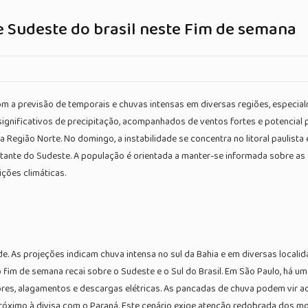
e Sudeste do brasil neste Fim de semana
m a previsão de temporais e chuvas intensas em diversas regiões, especial
 significativos de precipitação, acompanhados de ventos fortes e potencial
Região Norte. No domingo, a instabilidade se concentra no litoral paulista 
stante do Sudeste. A população é orientada a manter-se informada sobre as 
ções climáticas.
ade. As projeções indicam chuva intensa no sul da Bahia e em diversas local
 fim de semana recai sobre o Sudeste e o Sul do Brasil. Em São Paulo, há um 
vores, alagamentos e descargas elétricas. As pancadas de chuva podem vir
próximo à divisa com o Paraná. Este cenário exige atenção redobrada dos mo