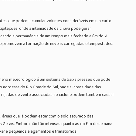
tentes, que podem acumular volumes consideráveis em um curto
ipitações, onde a intensidade da chuva pode gerar
ndicando a permanência de um tempo mais fechado e úmido. A
de e promovem a formação de nuvens carregadas e tempestades.
enômeno meteorológico é um sistema de baixa pressão que pode
o noroeste do Rio Grande do Sul, onde a intensidade das
 As rajadas de vento associadas ao ciclone podem também causar
o, áreas que já podem estar com o solo saturado das
nas Gerais. Embora não tão intensas quanto as do fim de semana
var a pequenos alagamentos e transtornos.