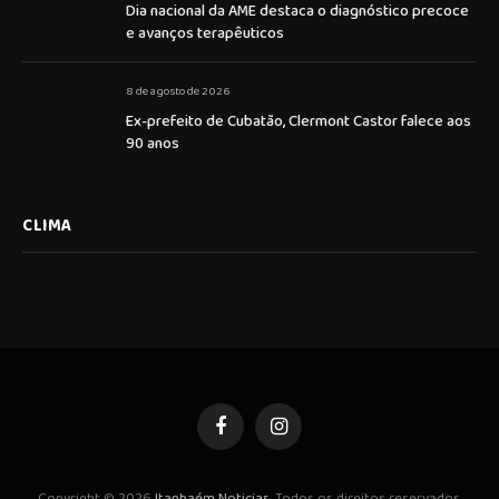
Dia nacional da AME destaca o diagnóstico precoce
e avanços terapêuticos
8 de agosto de 2026
Ex-prefeito de Cubatão, Clermont Castor falece aos
90 anos
CLIMA
Facebook
Instagram
Copyright © 2026
Itanhaém Noticias
. Todos os direitos reservados.