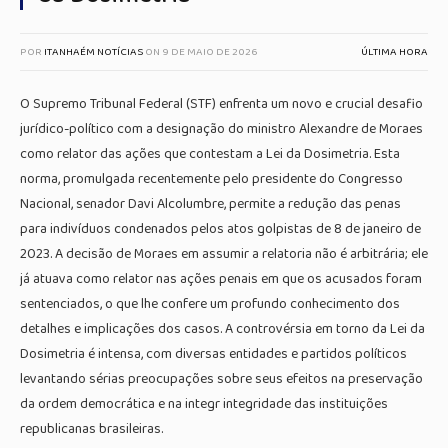
POR
ITANHAÉM NOTÍCIAS
ON
9 DE MAIO DE 2026
ÚLTIMA HORA
O Supremo Tribunal Federal (STF) enfrenta um novo e crucial desafio
jurídico-político com a designação do ministro Alexandre de Moraes
como relator das ações que contestam a Lei da Dosimetria. Esta
norma, promulgada recentemente pelo presidente do Congresso
Nacional, senador Davi Alcolumbre, permite a redução das penas
para indivíduos condenados pelos atos golpistas de 8 de janeiro de
2023. A decisão de Moraes em assumir a relatoria não é arbitrária; ele
já atuava como relator nas ações penais em que os acusados foram
sentenciados, o que lhe confere um profundo conhecimento dos
detalhes e implicações dos casos. A controvérsia em torno da Lei da
Dosimetria é intensa, com diversas entidades e partidos políticos
levantando sérias preocupações sobre seus efeitos na preservação
da ordem democrática e na integr integridade das instituições
republicanas brasileiras.