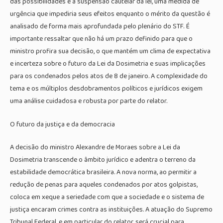
das possibilidades é a suspensão cautelar da lei, uma medida de
urgência que impediria seus efeitos enquanto o mérito da questão é
analisado de forma mais aprofundada pelo plenário do STF. É
importante ressaltar que não há um prazo definido para que o
ministro profira sua decisão, o que mantém um clima de expectativa
e incerteza sobre o futuro da Lei da Dosimetria e suas implicações
para os condenados pelos atos de 8 de janeiro. A complexidade do
tema e os múltiplos desdobramentos políticos e jurídicos exigem
uma análise cuidadosa e robusta por parte do relator.
O futuro da justiça e da democracia
A decisão do ministro Alexandre de Moraes sobre a Lei da
Dosimetria transcende o âmbito jurídico e adentra o terreno da
estabilidade democrática brasileira. A nova norma, ao permitir a
redução de penas para aqueles condenados por atos golpistas,
coloca em xeque a seriedade com que a sociedade e o sistema de
justiça encaram crimes contra as instituições. A atuação do Supremo
Tribunal Federal, e em particular do relator, será crucial para