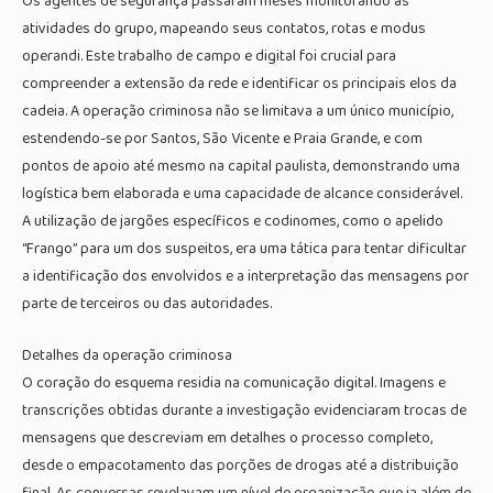
Os agentes de segurança passaram meses monitorando as
atividades do grupo, mapeando seus contatos, rotas e modus
operandi. Este trabalho de campo e digital foi crucial para
compreender a extensão da rede e identificar os principais elos da
cadeia. A operação criminosa não se limitava a um único município,
estendendo-se por Santos, São Vicente e Praia Grande, e com
pontos de apoio até mesmo na capital paulista, demonstrando uma
logística bem elaborada e uma capacidade de alcance considerável.
A utilização de jargões específicos e codinomes, como o apelido
“Frango” para um dos suspeitos, era uma tática para tentar dificultar
a identificação dos envolvidos e a interpretação das mensagens por
parte de terceiros ou das autoridades.
Detalhes da operação criminosa
O coração do esquema residia na comunicação digital. Imagens e
transcrições obtidas durante a investigação evidenciaram trocas de
mensagens que descreviam em detalhes o processo completo,
desde o empacotamento das porções de drogas até a distribuição
final. As conversas revelavam um nível de organização que ia além de