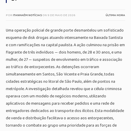
POR
ITANHAÉM NOTÍCIAS
ON
9 DE MAIO DE 2026
ÚLTIMA HORA
Uma operação policial de grande porte desmantelou um sofisticado
esquema de disk drogas atuando intensamente na Baixada Santista
e com ramificações na capital paulista. A ação culminou na prisão em
flagrante de três indivíduos — dois homens, de 28 e 30 anos, e uma
mulher, de 27 — suspeitos de envolvimento em tráfico e associação
ao tráfico de entorpecentes. As detenções ocorreram
simultaneamente em Santos, São Vicente e Praia Grande, todas
cidades estratégicas no litoral de São Paulo, além de pontos na
metrópole. A investigação detalhada revelou que a célula criminosa
operava com um modelo de negócios moderno, utilizando
aplicativos de mensagens para receber pedidos e uma rede de
entregadores dedicados ao transporte dos ilícitos. Esta modalidade
de venda e distribuição facilitava o acesso aos entorpecentes,
tornando o combate ao grupo uma prioridade para as forças de