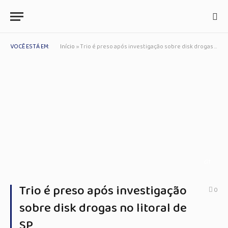
VOCÊ ESTÁ EM:
Início
»
Trio é preso após investigação sobre disk drogas no litoral de SP
G1
Trio é preso após investigação
0
sobre disk drogas no litoral de
SP