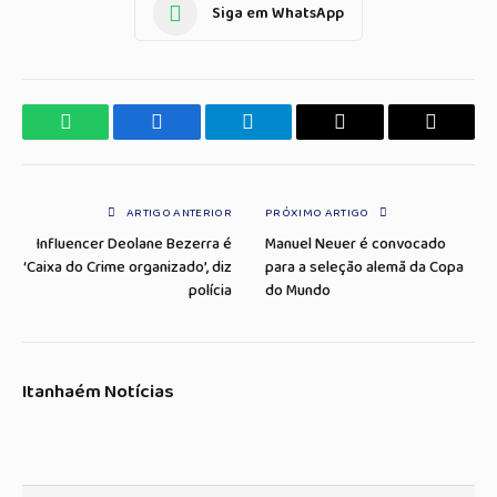
Siga em WhatsApp
WhatsApp
Facebook
Telegrama
Copiar
E-
Link
mail
ARTIGO ANTERIOR
PRÓXIMO ARTIGO
Influencer Deolane Bezerra é
Manuel Neuer é convocado
‘Caixa do Crime organizado’, diz
para a seleção alemã da Copa
polícia
do Mundo
Itanhaém Notícias