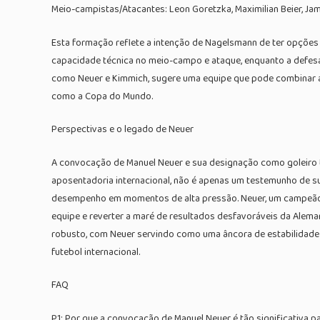
Meio-campistas/Atacantes: Leon Goretzka, Maximilian Beier, Jamal
Esta formação reflete a intenção de Nagelsmann de ter opções
capacidade técnica no meio-campo e ataque, enquanto a defesa c
como Neuer e Kimmich, sugere uma equipe que pode combinar a e
como a Copa do Mundo.
Perspectivas e o legado de Neuer
A convocação de Manuel Neuer e sua designação como goleiro ti
aposentadoria internacional, não é apenas um testemunho de su
desempenho em momentos de alta pressão. Neuer, um campeão m
equipe e reverter a maré de resultados desfavoráveis da Alem
robusto, com Neuer servindo como uma âncora de estabilidade e 
futebol internacional.
FAQ
P1: Por que a convocação de Manuel Neuer é tão significativa 