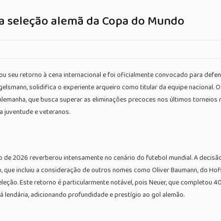
a seleção alemã da Copa do Mundo
u seu retorno à cena internacional e foi oficialmente convocado para def
Nagelsmann, solidifica o experiente arqueiro como titular da equipe naciona
Alemanha, que busca superar as eliminações precoces nos últimos torneios 
a juventude e veteranos.
de 2026 reverberou intensamente no cenário do futebol mundial. A decisão 
o, que incluiu a consideração de outros nomes como Oliver Baumann, do Ho
eleção. Este retorno é particularmente notável, pois Neuer, que completou 
á lendária, adicionando profundidade e prestígio ao gol alemão.