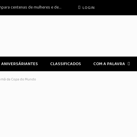
Praia Grande: Guardiã Maria da Penha ampara centenas de mulheres e detém
LOGIN
ANIVERSÁRIANTES
CLASSIFICADOS
COM A PALAVRA
lemã da Copa do Mundo