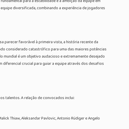
r fundamental para a estabilidade e a ambição da equipe em
 equipe diversificada, combinando a experiência de jogadores
arecer favorável à primeira vista, a história recente da
ltado considerado catastrófico para uma das maiores potências
tulo mundial é um objetivo audacioso e extremamente desejado
 diferencial crucial para guiar a equipe através dos desafios
s talentos. A relação de convocados inclui:
alick Thiaw, Aleksandar Pavlovic, Antonio Rüdiger e Angelo