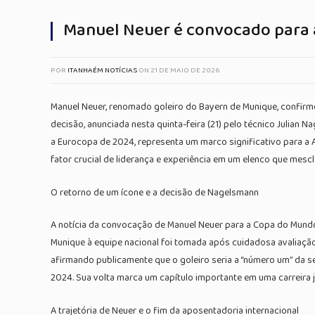
Manuel Neuer é convocado para 
POR
ITANHAÉM NOTÍCIAS
ON
21 DE MAIO DE 2026
Manuel Neuer, renomado goleiro do Bayern de Munique, confirmo
decisão, anunciada nesta quinta-feira (21) pelo técnico Julian 
a Eurocopa de 2024, representa um marco significativo para a 
fator crucial de liderança e experiência em um elenco que mescl
O retorno de um ícone e a decisão de Nagelsmann
A notícia da convocação de Manuel Neuer para a Copa do Mundo 
Munique à equipe nacional foi tomada após cuidadosa avaliaçã
afirmando publicamente que o goleiro seria a “número um” da s
2024. Sua volta marca um capítulo importante em uma carreira j
A trajetória de Neuer e o fim da aposentadoria internacional