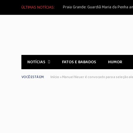
ÚLTIMAS NOTÍCIAS:
NOTÍCIAS
FATOS E BABADOS
HUMOR
VOCÊ ESTÁ EM:
Início
»
Manuel Neuer é convocado para a seleção a