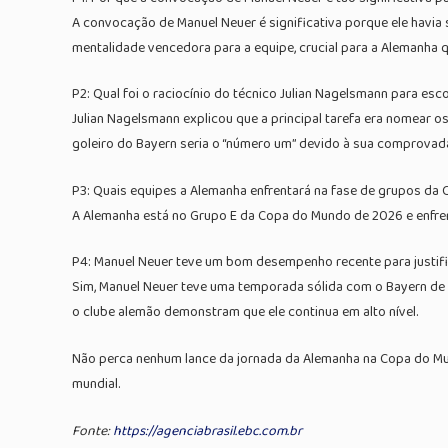
A convocação de Manuel Neuer é significativa porque ele havia 
mentalidade vencedora para a equipe, crucial para a Alemanha
P2: Qual foi o raciocínio do técnico Julian Nagelsmann para esc
Julian Nagelsmann explicou que a principal tarefa era nomear os
goleiro do Bayern seria o “número um” devido à sua comprovada
P3: Quais equipes a Alemanha enfrentará na fase de grupos d
A Alemanha está no Grupo E da Copa do Mundo de 2026 e enfren
P4: Manuel Neuer teve um bom desempenho recente para justif
Sim, Manuel Neuer teve uma temporada sólida com o Bayern de 
o clube alemão demonstram que ele continua em alto nível.
Não perca nenhum lance da jornada da Alemanha na Copa do M
mundial.
Fonte:
https://agenciabrasil.ebc.com.br