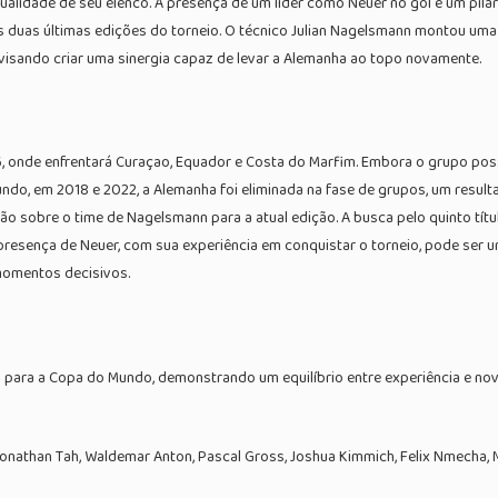
ualidade de seu elenco. A presença de um líder como Neuer no gol é um pila
as duas últimas edições do torneio. O técnico Julian Nagelsmann montou uma
visando criar uma sinergia capaz de levar a Alemanha ao topo novamente.
onde enfrentará Curaçao, Equador e Costa do Marfim. Embora o grupo possa p
undo, em 2018 e 2022, a Alemanha foi eliminada na fase de grupos, um resu
são sobre o time de Nagelsmann para a atual edição. A busca pelo quinto tí
presença de Neuer, com sua experiência em conquistar o torneio, pode ser um
 momentos decisivos.
 para a Copa do Mundo, demonstrando um equilíbrio entre experiência e novo
onathan Tah, Waldemar Anton, Pascal Gross, Joshua Kimmich, Felix Nmecha, M