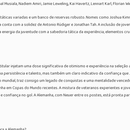
 Musiala, Nadiem Amiri, Jamie Leweling, Kai Havertz, Lennart Karl, Florian W
 táticas variadas e um banco de reservas robusto. Nomes como Joshua Kimm
onta com a solidez de Antonio Rüdiger e Jonathan Tah. A inclusão de joven
nergia da juventude com a sabedoria tática da experiência, elementos cruc
tular injetam uma dose significativa de otimismo e experiência na seleção 
a persistência e talento, mas também um claro indicativo da confiança que
undial, traz consigo um legado de conquistas e uma mentalidade vencedor
anha em Copas do Mundo recentes. A mistura de veteranos experientes e jov
confiança no gol. A Alemanha, com Neuer entre os postes, está pronta para 
para a Alemanha?