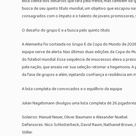
está ciente dos desafios que terá pela frente, mas também da q
busca de seu quinto título mundial, um objetivo que escapou n
consagrados com o ímpeto e o talento de jovens promissores, 
O desafio do grupo E e a busca pelo quinto título
A Alemanha foi sorteada no Grupo E da Copa do Mundo de 2026, 
equipe serve de alerta. Nas últimas duas edições da Copa do M
do futebol mundial. Essa sequência de insucessos eleva a pres
pela nação, que anseia ver sua seleção retomar a hegemonia. A 
da fase de grupos e além, injetando confiança e resiliência em
A lista completa de convocados e o equilíbrio da equipe
Julian Nagelsmann divulgou uma lista completa de 26 jogadores
Goleiros: Manuel Neuer, Oliver Baumann e Alexander Nuebel.
Defensores: Nico Schlotterbeck, David Raum, Nathaniel Brown, J
Stiller.