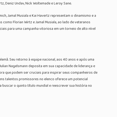
irtz, Deniz Undav, Nick Woltemade e Leroy Sane.
ich, Jamal Musiala e Kai Havertz representam o dinamismo e a
s como Florian Wirtz e Jamal Musiala, ao lado de veteranos
iais para uma campanha vitoriosa em um torneio de alto nível
alemã. Seu retorno à equipe nacional, aos 40 anos e após uma
 Julian Nagelsmann deposita em sua capacidade de liderança e
a que podem ser cruciais para inspirar seus companheiros de
ens talentos promissores no elenco oferece um potencial
buscar o quinto título mundial e reescrever sua história no