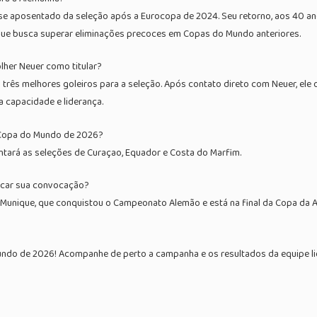
se aposentado da seleção após a Eurocopa de 2024. Seu retorno, aos 40 anos 
 que busca superar eliminações precoces em Copas do Mundo anteriores.
olher Neuer como titular?
 três melhores goleiros para a seleção. Após contato direto com Neuer, ele 
 capacidade e liderança.
a Copa do Mundo de 2026?
tará as seleções de Curaçao, Equador e Costa do Marfim.
icar sua convocação?
Munique, que conquistou o Campeonato Alemão e está na final da Copa da 
undo de 2026! Acompanhe de perto a campanha e os resultados da equipe 