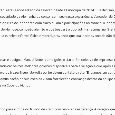
ão, estava aposentado da seleção desde a Eurocopa de 2024. Sua decisão d
necessidade da Alemanha de contar com sua vasta experiência. Vencedor da 
de elite de jogadores com cinco ou mais participações no torneio. A longe
de Munique, campeão alemão e que buscará a dobradinha nacional na final d
 excelente forma física e mental, provando que sua idade avançada não di
car e designar Manuel Neuer como goleiro titular. Em coletiva de imprensa, o 
dentificar os três melhores goleiros disponíveis para a seleção e que, após 
ativa de trazer Neuer de volta partiu de um contato direto: “Entramos em con
comunicação de sua escolha visam fortalecer a confiança dentro da equipe e
a na Copa do Mundo.
oco para a Copa do Mundo de 2026 com renovada esperança. A seleção, que 