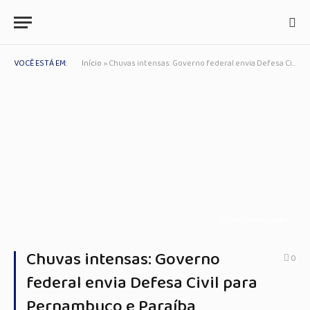
VOCÊ ESTÁ EM:
Início
»
Chuvas intensas: Governo federal envia Defesa Civil para Pernambuco e Paraíba
© PRF/Divulgação
Chuvas intensas: Governo
0
federal envia Defesa Civil para
Pernambuco e Paraíba