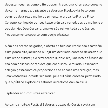
degustar iguarias como o Bulgogi, um tradicional churrasco coreano
de carne marinada; o picante e saboroso Tteokbokki, feito com
bolinhos de arroz e molho de pimenta; o crocante Frango Frito
Coreano, conhecido por sua textura única e variedades de molho; e o
popular Hot Dog Coreano, uma versão reinventada do clássico,
frequentemente coberto com queijo e batata.
Além dos pratos salgados, a oferta de bebidas tradicionais também
é um ponto alto, incluindo o Soju, um destilado coreano de arroz que
é um ícone cultural; e o refrescante Bubble Tea, uma bebida à base de
chá com bolinhas de tapioca que conquistou o mundo. Essa vasta
seleção gastronômica proporciona não apenas uma refeição, mas
uma verdadeira jornada sensorial pela culinária coreana, permitindo
que o público explore os sabores autênticos da Península.
Esplendor noturno: luzes e tradição
Ao cair da noite, o Festival Sabores e Luzes da Coreia revela um