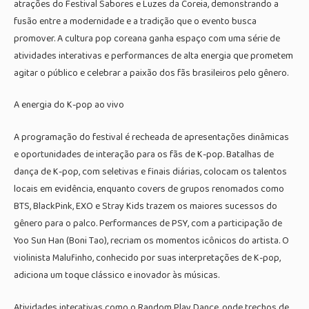
atrações do Festival Sabores e Luzes da Coreia, demonstrando a
fusão entre a modernidade e a tradição que o evento busca
promover. A cultura pop coreana ganha espaço com uma série de
atividades interativas e performances de alta energia que prometem
agitar o público e celebrar a paixão dos fãs brasileiros pelo gênero.
A energia do K-pop ao vivo
A programação do festival é recheada de apresentações dinâmicas
e oportunidades de interação para os fãs de K-pop. Batalhas de
dança de K-pop, com seletivas e finais diárias, colocam os talentos
locais em evidência, enquanto covers de grupos renomados como
BTS, BlackPink, EXO e Stray Kids trazem os maiores sucessos do
gênero para o palco. Performances de PSY, com a participação de
Yoo Sun Han (Boni Tao), recriam os momentos icônicos do artista. O
violinista Malufinho, conhecido por suas interpretações de K-pop,
adiciona um toque clássico e inovador às músicas.
Atividades interativas como o Random Play Dance, onde trechos de