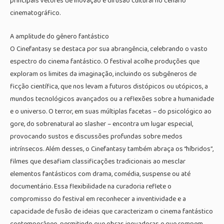
principais vetores de inovação e difusão cultural no cenário
cinematográfico.
A amplitude do gênero fantástico
O Cinefantasy se destaca por sua abrangência, celebrando o vasto
espectro do cinema fantástico. O festival acolhe produções que
exploram os limites da imaginação, incluindo os subgêneros de
ficção científica, que nos levam a futuros distópicos ou utópicos, a
mundos tecnológicos avançados ou a reflexões sobre a humanidade
e o universo. O terror, em suas múltiplas facetas – do psicológico ao
gore, do sobrenatural ao slasher – encontra um lugar especial,
provocando sustos e discussões profundas sobre medos
intrínsecos. Além desses, o Cinefantasy também abraça os “híbridos”,
filmes que desafiam classificações tradicionais ao mesclar
elementos fantásticos com drama, comédia, suspense ou até
documentário. Essa flexibilidade na curadoria reflete o
compromisso do festival em reconhecer a inventividade e a
capacidade de fusão de ideias que caracterizam o cinema fantástico
contemporâneo, permitindo que obras inovadoras e que rompem