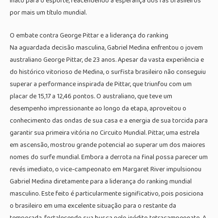
inato para o esporte, reacendendo a esperança dos fãs brasileiros
por mais um título mundial.
O embate contra George Pittar e a liderança do ranking
Na aguardada decisão masculina, Gabriel Medina enfrentou o jovem
australiano George Pittar, de 23 anos. Apesar da vasta experiência e
do histórico vitorioso de Medina, o surfista brasileiro não conseguiu
superar a performance inspirada de Pittar, que triunfou com um
placar de 15,17 a 12,46 pontos. O australiano, que teve um
desempenho impressionante ao longo da etapa, aproveitou o
conhecimento das ondas de sua casa e a energia de sua torcida para
garantir sua primeira vitória no Circuito Mundial. Pittar, uma estrela
em ascensão, mostrou grande potencial ao superar um dos maiores
nomes do surfe mundial. Embora a derrota na final possa parecer um
revés imediato, o vice-campeonato em Margaret River impulsionou
Gabriel Medina diretamente para a liderança do ranking mundial
masculino. Este feito é particularmente significativo, pois posiciona
o brasileiro em uma excelente situação para o restante da
temporada, fortalecendo sua busca pelo inédito tetracampeonato. A