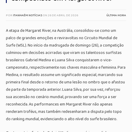
POR
ITANHAÉM NOTÍCIAS
ON
26 DE ABRIL DE 2026
ÚLTIMA HORA
A etapa de Margaret River, na Austrália, consolidou-se como um
palco de grandes emoções e reviravoltas no Circuito Mundial de
Surfe (WSL). No início da madrugada de domingo (26), a competição
culminou em decisões acirradas que viram os talentosos surfistas
brasileiros Gabriel Medina e Luana Silva conquistarem o vice-
campeonato, respectivamente nas chaves masculina e feminina. Para
Medina, o resultado assume um significado especial, marcando sua
primeira final desde o retorno de uma lesão no ombro que o afastou
de parte da temporada anterior. Luana Silva, por sua vez, reforçou
sua ascensão no cenário mundial, provando ser uma força a ser
reconhecida. As performances em Margaret River não apenas
renderam troféus, mas também redesenharam a disputa pelo topo
do ranking mundial, evidenciando o alto nível do surfe brasileiro.