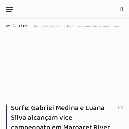
VOCÊ ESTÁ EM:
Início
»
Surfe: Gabriel Medina e Luana Silva alcançam vice-campeonato em Margaret River
© Hannah Anderson/World Surf League/Direitos Reservados
Surfe: Gabriel Medina e Luana
0
Silva alcançam vice-
campeonato em Margaret River