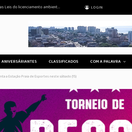
DPU avalia inconstitucionalidade de novas Leis do licenciamento ambiental no STF
LOGIN
ANIVERSÁRIANTES
CLASSIFICADOS
COM A PALAVRA
a a Estação Praia de Esportes neste sábado (15)