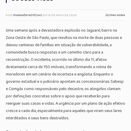
POR
ITANHAÉM NOTÍCIAS
ON
19 DE MAIO DE 2026
ÚLTIMA HORA
Uma semana após a devastadora explosão no Jaguaré, bairro na
Zona Oeste de São Paulo, que resultou na morte de duas pessoas e
deixou centenas de famílias em situação de vulnerabilidade, a
comunidade busca respostas e um caminho claro para a
reconstrução. O incidente, ocorrido no último dia 11, afetou
diretamente cerca de 150 imóveis, transformando a rotina de
moradores em um cenário de incerteza e angústia. Enquanto o
governo estadual e o judiciário apontam as concessionárias Sabesp
e Comgás como responsáveis pelo desastre, os atingidos clamam
por definições concretas sobre o apoio que receberão para
reerguer suas casas e vidas. A urgência por um plano de ação efetivo
cresce a cada dia, especialmente para aqueles que viram seus lares
interditados e seus bens destruídos.