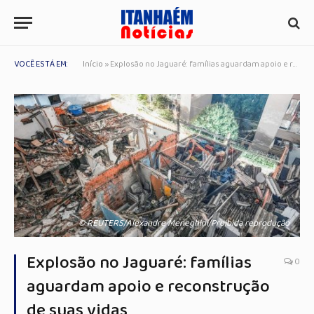
VOCÊ ESTÁ EM:
Início
»
Explosão no Jaguaré: famílias aguardam apoio e reconstrução de suas vidas
© REUTERS/Alexandre Meneghini/Proibida reprodução
Explosão no Jaguaré: famílias
0
aguardam apoio e reconstrução
de suas vidas