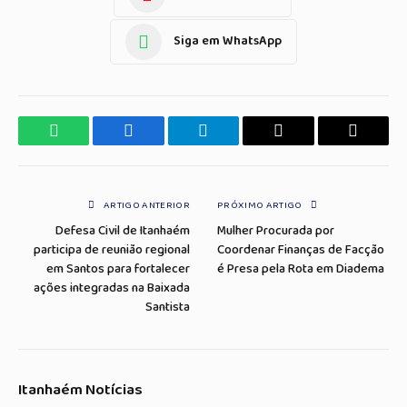
Siga em WhatsApp
WhatsApp
Facebook
Telegrama
Copiar
E-
Link
mail
ARTIGO ANTERIOR
PRÓXIMO ARTIGO
Defesa Civil de Itanhaém
Mulher Procurada por
participa de reunião regional
Coordenar Finanças de Facção
em Santos para fortalecer
é Presa pela Rota em Diadema
ações integradas na Baixada
Santista
Itanhaém Notícias