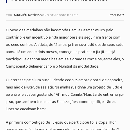
POR
ITANHAÉM NOTÍCIAS
ON
9 DE AGOSTO DE 2019
ITANHAÉM
O peso das medalhas não incomoda Camila Lasmar, muito pelo
contrário, é um incentivo ainda maior para ela seguir em frente com
os seus sonhos. A atleta, de 12 anos, já treinava judô desde seus sete
anos. Há um ano e dois meses, começou a praticar o jiu-jitsu e já
participou e ganhou medalhas em seis grandes torneios, entre eles, o
Campeonato Sulamericano e o Mundial da modalidade.
O interesse pela luta surgiu desde cedo. “Sempre gostei de capoeira,
mas não de lutar, de assistir. Na minha rua tinha um projeto de judô e
eu entrei e acabei gostando.” Afirmou Camila. “Mais tarde entrei no jiu-
jitsu, que também tem muitas finalizações como o judô, então as
lutas se encaixam bem.”
A primeira competição de jiu-jitsu que participou foi a Copa Thor,
apenas um mês depois de ter iniciado os treinos na modalidade. O