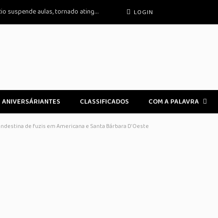
Ciclone extratropical afeta 12 estados; Rio suspende aulas, tornado atinge RS
LOGIN
ANIVERSÁRIANTES
CLASSIFICADOS
COM A PALAVRA
clandestina de fuzis em Americana e Santa Bárbara D’Oeste