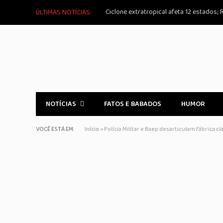
ÚLTIMAS NOTÍCIAS:
NOTÍCIAS
FATOS E BABADOS
HUMOR
VOCÊ ESTÁ EM:
Início
»
Polícia Militar e Baep desarticulam fábrica 