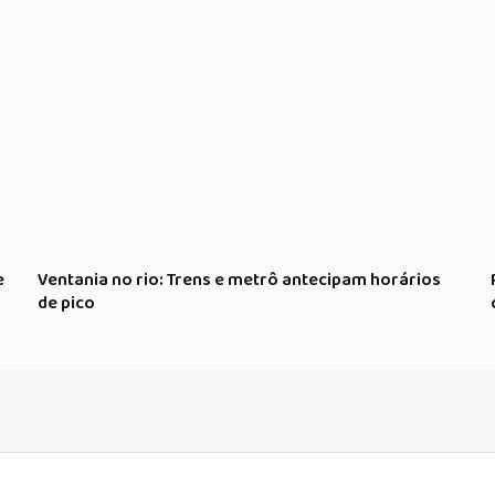
e
Ventania no rio: Trens e metrô antecipam horários
de pico