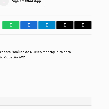
Siga em WhatsApp
WhatsApp
Facebook
Telegrama
Copiar
E-
Link
mail
prepara famílias do Núcleo Mantiqueira para
to Cubatão W/Z