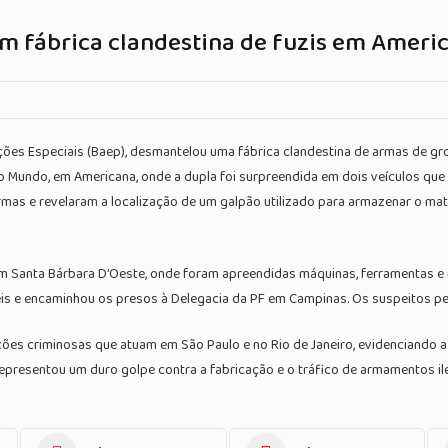
lam fábrica clandestina de fuzis em Ameri
Ações Especiais (Baep), desmantelou uma fábrica clandestina de armas de gr
o Mundo, em Americana, onde a dupla foi surpreendida em dois veículos qu
as e revelaram a localização de um galpão utilizado para armazenar o mater
m Santa Bárbara D’Oeste, onde foram apreendidas máquinas, ferramentas e 
móveis e encaminhou os presos à Delegacia da PF em Campinas. Os suspeitos 
ções criminosas que atuam em São Paulo e no Rio de Janeiro, evidenciando 
epresentou um duro golpe contra a fabricação e o tráfico de armamentos ile