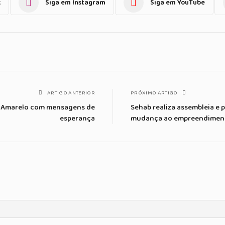
k
Siga em Instagram
Siga em YouTube
ARTIGO ANTERIOR
PRÓXIMO ARTIGO
o Amarelo com mensagens de
Sehab realiza assembleia e 
esperança
mudança ao empreendimen