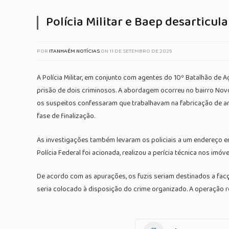
Polícia Militar e Baep desarticu
POR
ITANHAÉM NOTÍCIAS
ON
11 DE SETEMBRO DE 2025
A Polícia Militar, em conjunto com agentes do 10º Batalhão de 
prisão de dois criminosos. A abordagem ocorreu no bairro Nov
os suspeitos confessaram que trabalhavam na fabricação de arm
fase de finalização.
As investigações também levaram os policiais a um endereço e
Polícia Federal foi acionada, realizou a perícia técnica nos i
De acordo com as apurações, os fuzis seriam destinados a fac
seria colocado à disposição do crime organizado. A operação r