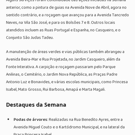
Alguns serviços foram continuidade das ações iniciadas na semana
anterior, como a pintura de guias na Avenida Nove de Abril, agora no
sentido contrário, e a roçagem que avançou para a Avenida Tancredo
Neves, na Vila São José, e para os Bolsões 7 e 8. Outros locais
atendidos incluem as Ruas Portugal e Espanha, no Casqueiro, e o
Conjunto São Judas Tadeu.
A manutenção de áreas verdes e vias públicas também abrangeu a
Avenida Beira-Mar e Rua Projetada, no Jardim Casqueiro, além da
Fonte Interativa. A carpição e roçagem passaram pelo Parque
Anilinas, o Cemitério, o Jardim Nova República, as Praças Padre
Antonio Luz e Bonavides, e várias escolas municipais, como Princesa
Isabel, Mato Grosso, Rui Barbosa, Amapá e Marta Magali.
Destaques da Semana
Podas de árvores
: Realizadas na Rua Benedito Ayres, entre a
Avenida Miguel Couto e o Kartódromo Municipal, e na lateral da
Praça Princesa Isabel.