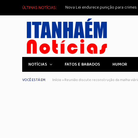
Nova Lei endurece punição para crimes d
ÚLTIMAS NOTÍCIAS:
NOTÍCIAS
FATOS E BABADOS
HUMOR
VOCÊ ESTÁ EM:
Início
»
Reunião discute reconstrução da malha viár