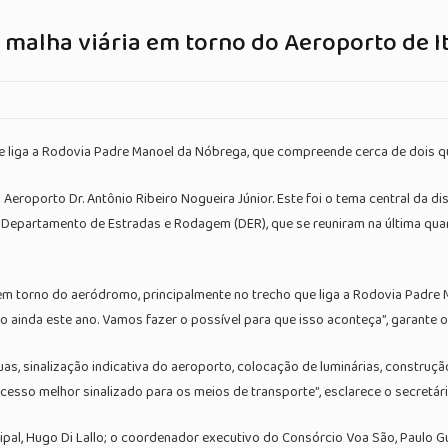
 malha viária em torno do Aeroporto de 
e liga a Rodovia Padre Manoel da Nóbrega, que compreende cerca de dois 
 Aeroporto Dr. Antônio Ribeiro Nogueira Júnior. Este foi o tema central da d
artamento de Estradas e Rodagem (DER), que se reuniram na última quarta-fe
e em torno do aeródromo, principalmente no trecho que liga a Rodovia Pad
do ainda este ano. Vamos fazer o possível para que isso aconteça”, garante 
s, sinalização indicativa do aeroporto, colocação de luminárias, construção
 acesso melhor sinalizado para os meios de transporte”, esclarece o secret
l, Hugo Di Lallo; o coordenador executivo do Consórcio Voa São, Paulo Gus