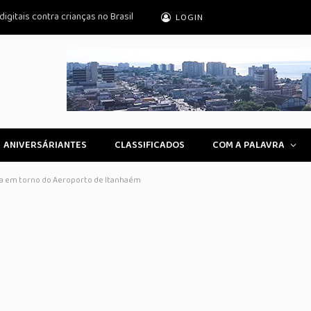
igitais contra crianças no Brasil
LOGIN
ANIVERSÁRIANTES
CLASSIFICADOS
COM A PALAVRA
ia em torno do Aeroporto de Itanhaém