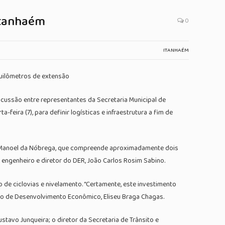
Itanhaém
0
ITANHAÉM
quilômetros de extensão
iscussão entre representantes da Secretaria Municipal de
ira (7), para definir logísticas e infraestrutura a fim de
re Manoel da Nóbrega, que compreende aproximadamente dois
o engenheiro e diretor do DER, João Carlos Rosim Sabino.
 de ciclovias e nivelamento. “Certamente, este investimento
ário de Desenvolvimento Econômico, Eliseu Braga Chagas.
tavo Junqueira; o diretor da Secretaria de Trânsito e