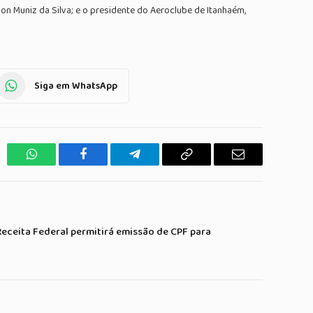
on Muniz da Silva; e o presidente do Aeroclube de Itanhaém,
Siga em WhatsApp
WhatsApp
Facebook
Telegrama
Copiar
E-
Link
mail
Receita Federal permitirá emissão de CPF para