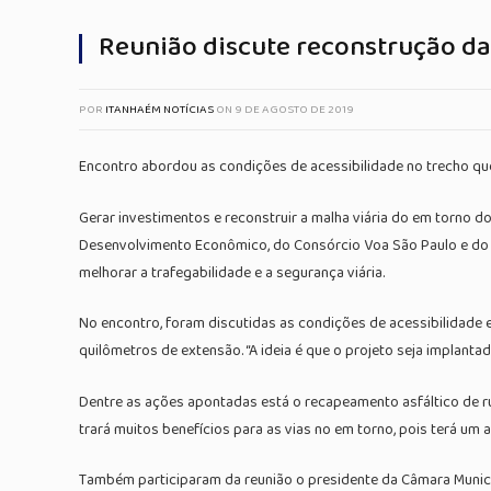
Reunião discute reconstrução da
POR
ITANHAÉM NOTÍCIAS
ON
9 DE AGOSTO DE 2019
Encontro abordou as condições de acessibilidade no trecho qu
Gerar investimentos e reconstruir a malha viária do em torno do
Desenvolvimento Econômico, do Consórcio Voa São Paulo e do Dep
melhorar a trafegabilidade e a segurança viária.
No encontro, foram discutidas as condições de acessibilidad
quilômetros de extensão. “A ideia é que o projeto seja implanta
Dentre as ações apontadas está o recapeamento asfáltico de rua
trará muitos benefícios para as vias no em torno, pois terá um
Também participaram da reunião o presidente da Câmara Municipa