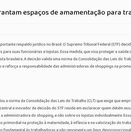
arantam espaços de amamentação para tr
ortante respaldo jurídico no Brasil. O Supremo Tribunal Federal (STF) deci
ra suas funcionárias e lojistas. Essa medida, que visa proteger a saúde da
hista brasileira. A decisão valida uma norma da Consolidação das Leis do Tr
co e reforça a responsabilidade das administradoras de shoppings na prom
idou a norma da Consolidação das Leis do Trabalho (CLT) que exige que emp
central e inovador da decisão do STF reside em esclarecer quem detém ess
administradora do shopping, e não sobre os lojistas individualmente. Essa i
o primordial na proteção à maternidade, à infância e na valorização do traba
ito fundamental às trabalhadoras e não representa um ônus desproporcional 