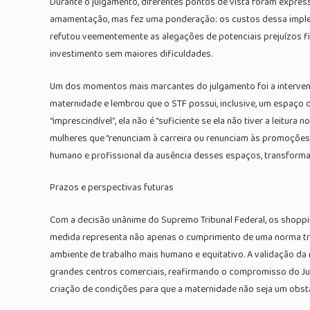
Durante o julgamento, diferentes pontos de vista foram express
amamentação, mas fez uma ponderação: os custos dessa implemen
refutou veementemente as alegações de potenciais prejuízos f
investimento sem maiores dificuldades.
Um dos momentos mais marcantes do julgamento foi a intervençã
maternidade e lembrou que o STF possui, inclusive, um espaço 
“imprescindível”, ela não é “suficiente se ela não tiver a leitur
mulheres que “renunciam à carreira ou renunciam às promoções 
humano e profissional da ausência desses espaços, transforma
Prazos e perspectivas futuras
Com a decisão unânime do Supremo Tribunal Federal, os shopp
medida representa não apenas o cumprimento de uma norma trab
ambiente de trabalho mais humano e equitativo. A validação d
grandes centros comerciais, reafirmando o compromisso do Judi
criação de condições para que a maternidade não seja um obstá