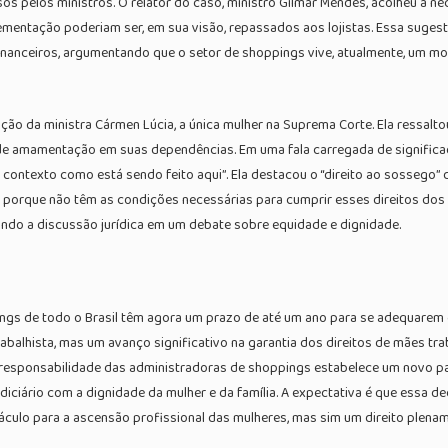
os pelos ministros. O relator do caso, ministro Gilmar Mendes, acolheu a n
tação poderiam ser, em sua visão, repassados aos lojistas. Essa sugestão
inanceiros, argumentando que o setor de shoppings vive, atualmente, um 
o da ministra Cármen Lúcia, a única mulher na Suprema Corte. Ela ressaltou
de amamentação em suas dependências. Em uma fala carregada de significado
a no contexto como está sendo feito aqui”. Ela destacou o “direito ao sossego”
porque não têm as condições necessárias para cumprir esses direitos dos s
ndo a discussão jurídica em um debate sobre equidade e dignidade.
ings de todo o Brasil têm agora um prazo de até um ano para se adequare
alhista, mas um avanço significativo na garantia dos direitos de mães tra
a responsabilidade das administradoras de shoppings estabelece um novo pa
ciário com a dignidade da mulher e da família. A expectativa é que essa d
culo para a ascensão profissional das mulheres, mas sim um direito plenam