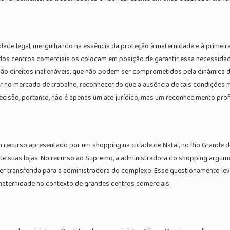
de legal, mergulhando na essência da proteção à maternidade e à primeira 
 dos centros comerciais os colocam em posição de garantir essa necessidade
o direitos inalienáveis, que não podem ser comprometidos pela dinâmica do
her no mercado de trabalho, reconhecendo que a ausência de tais condições 
cisão, portanto, não é apenas um ato jurídico, mas um reconhecimento prof
 recurso apresentado por um shopping na cidade de Natal, no Rio Grande do
 de suas lojas. No recurso ao Supremo, a administradora do shopping argume
er transferida para a administradora do complexo. Esse questionamento le
maternidade no contexto de grandes centros comerciais.