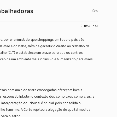
abalhadoras
0
ÚLTIMA HORA
diu, por unanimidade, que shoppings em todo o país são
 mãe e do bebê, além de garantir o direito ao trabalho da
abalho (CLT) e estabelece um prazo para que os centros
oção de um ambiente mais inclusivo e humanizado para mães
resas com mais de trinta empregadas ofereçam locais
a responsabilidade no contexto dos complexos comerciais: a
nterpretação do Tribunal é crucial, pois consolida o
lho feminino. A Corte rejeitou a alegação de que tal medida
para o setor.