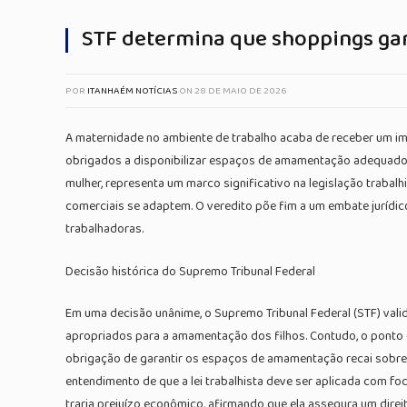
STF determina que shoppings g
POR
ITANHAÉM NOTÍCIAS
ON
28 DE MAIO DE 2026
A maternidade no ambiente de trabalho acaba de receber um imp
obrigados a disponibilizar espaços de amamentação adequados pa
mulher, representa um marco significativo na legislação trabal
comerciais se adaptem. O veredito põe fim a um embate jurídi
trabalhadoras.
Decisão histórica do Supremo Tribunal Federal
Em uma decisão unânime, o Supremo Tribunal Federal (STF) val
apropriados para a amamentação dos filhos. Contudo, o ponto 
obrigação de garantir os espaços de amamentação recai sobre a 
entendimento de que a lei trabalhista deve ser aplicada com foc
traria prejuízo econômico, afirmando que ela assegura um dire