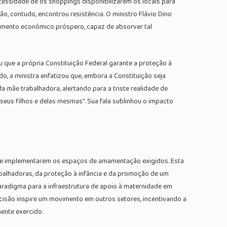
ecessidade de os shoppings disponibilizarem os locais para
, contudo, encontrou resistência. O ministro Flávio Dino
momento econômico próspero, capaz de absorver tal
 que a própria Constituição Federal garante a proteção à
, a ministra enfatizou que, embora a Constituição seja
 da mãe trabalhadora, alertando para a triste realidade de
eus filhos e delas mesmas”. Sua fala sublinhou o impacto
m e implementarem os espaços de amamentação exigidos. Esta
balhadoras, da proteção à infância e da promoção de um
radigma para a infraestrutura de apoio à maternidade em
ecisão inspire um movimento em outros setores, incentivando a
ente exercido.