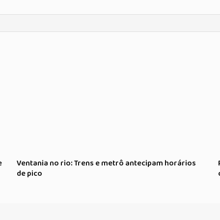
e
Ventania no rio: Trens e metrô antecipam horários
de pico