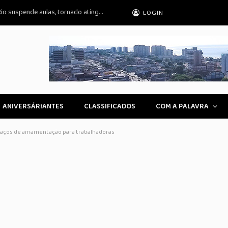
Ciclone extratropical afeta 12 estados; Rio suspende aulas, tornado atinge RS
LOGIN
ANIVERSÁRIANTES
CLASSIFICADOS
COM A PALAVRA
aços de amamentação para trabalhadoras