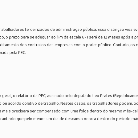
rabalhadores terceirizados da administração pública. Essa distinção visa e
o, o prazo para se adequar ao fim da escala 6×1 será de 12 meses após a p
aditamento dos contratos das empresas com o poder público. Contudo, os 
ecida pela PEC.
 geral, o relatório da PEC, assinado pelo deputado Leo Prates (Republicano
 ou acordo coletivo de trabalho. Nestes casos, os trabalhadores podem, po
o a mais precisará ser compensado com uma folga dentro do mesmo mês-calen
garantindo que pelo menos um dia de descanso ocorra dentro do período má