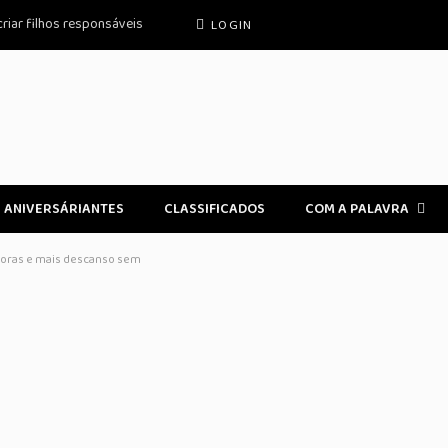
criar filhos responsáveis
LOGIN
ANIVERSÁRIANTES
CLASSIFICADOS
COM A PALAVRA
horas e mais descanso sem