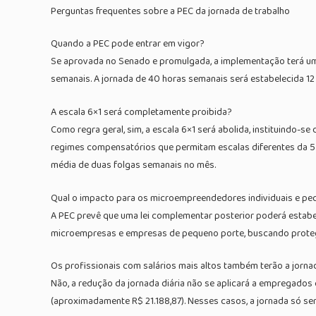
Perguntas frequentes sobre a PEC da jornada de trabalho
Quando a PEC pode entrar em vigor?
Se aprovada no Senado e promulgada, a implementação terá uma 
semanais. A jornada de 40 horas semanais será estabelecida 12
A escala 6×1 será completamente proibida?
Como regra geral, sim, a escala 6×1 será abolida, instituindo-
regimes compensatórios que permitam escalas diferentes da 5
média de duas folgas semanais no mês.
Qual o impacto para os microempreendedores individuais e p
A PEC prevê que uma lei complementar posterior poderá estabel
microempresas e empresas de pequeno porte, buscando proteg
Os profissionais com salários mais altos também terão a jorna
Não, a redução da jornada diária não se aplicará a empregados
(aproximadamente R$ 21.188,87). Nesses casos, a jornada só se