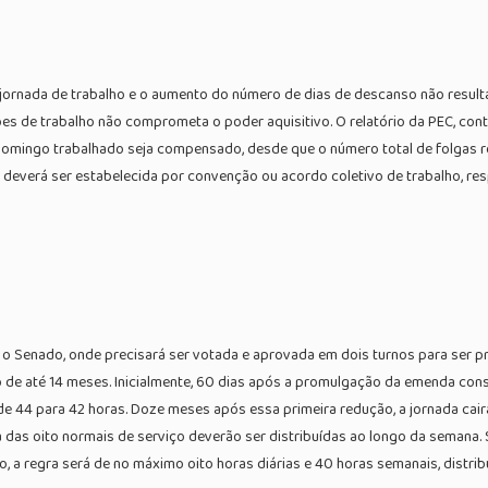
 jornada de trabalho e o aumento do número de dias de descanso não result
es de trabalho não comprometa o poder aquisitivo. O relatório da PEC, cont
 domingo trabalhado seja compensado, desde que o número total de folgas 
verá ser estabelecida por convenção ou acordo coletivo de trabalho, re
 Senado, onde precisará ser votada e aprovada em dois turnos para ser p
 de até 14 meses. Inicialmente, 60 dias após a promulgação da emenda const
de 44 para 42 horas. Doze meses após essa primeira redução, a jornada cair
a das oito normais de serviço deverão ser distribuídas ao longo da semana.
o, a regra será de no máximo oito horas diárias e 40 horas semanais, distri