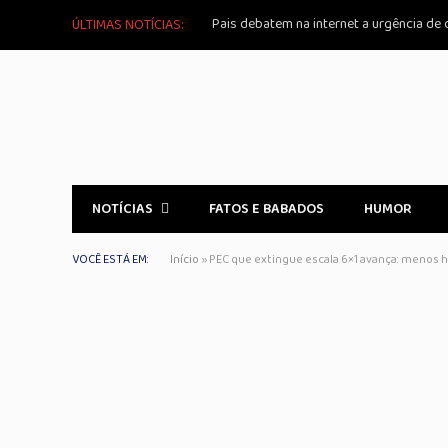
Pais debatem na internet a urgência de 
ÚLTIMAS NOTÍCIAS:
NOTÍCIAS
FATOS E BABADOS
HUMOR
VOCÊ ESTÁ EM:
Início
»
PEC que extingue escala 6×1 avança: menos 