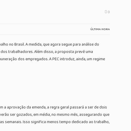
0
ÚLTIMA HORA
lho no Brasil. A medida, que agora segue para análise do
a dos trabalhadores. Além disso, a proposta prevê uma
emuneração dos empregados. A PEC introduz, ainda, um regime
om a aprovação da emenda, a regra geral passará a ser de dois
 deverão ser gozados, em média, no mesmo mês, assegurando que
ras semanais. Isso significa menos tempo dedicado ao trabalho,