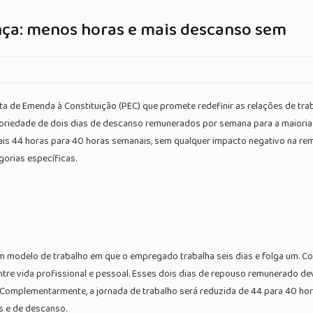
nça: menos horas e mais descanso sem
de Emenda à Constituição (PEC) que promete redefinir as relações de traba
gatoriedade de dois dias de descanso remunerados por semana para a maiori
uais 44 horas para 40 horas semanais, sem qualquer impacto negativo na r
gorias específicas.
 um modelo de trabalho em que o empregado trabalha seis dias e folga um. C
entre vida profissional e pessoal. Esses dois dias de repouso remunerado
. Complementarmente, a jornada de trabalho será reduzida de 44 para 40 ho
es e de descanso.