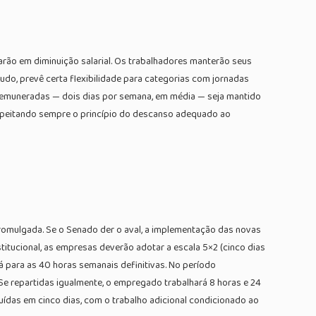
arão em diminuição salarial. Os trabalhadores manterão seus
udo, prevê certa flexibilidade para categorias com jornadas
remuneradas — dois dias por semana, em média — seja mantido
speitando sempre o princípio do descanso adequado ao
romulgada. Se o Senado der o aval, a implementação das novas
itucional, as empresas deverão adotar a escala 5×2 (cinco dias
á para as 40 horas semanais definitivas. No período
 Se repartidas igualmente, o empregado trabalhará 8 horas e 24
buídas em cinco dias, com o trabalho adicional condicionado ao