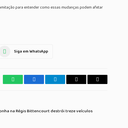
tramitação para entender como essas mudanças podem afetar
Siga em WhatsApp
WhatsApp
Facebook
Telegrama
Copiar
E-
Link
mail
ha na Régis Bittencourt destrói treze veículos