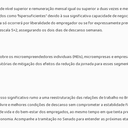
nível superior e remuneração mensal igual ou superior a duas vezes e mei
cados como “hipersuficientes” devido à sua significativa capacidade de negoc
a só ocorrerá por liberalidade do empregador ou se for expressamente pre
escala 5×2, assegurando os dois dias de descanso semanais.
obre os microempreendedores individuais (MEIs), microempresas e empresas
sitórias de mitigação dos efeitos da redução da jornada para esses segmen
 significativo rumo a uma reestruturação das relações de trabalho no Br
livre e melhores condições de descanso sem comprometer a estabilidade fin
e de vida e do bem-estar dos empregados, ao mesmo tempo em que tenta prev
conomia. Acompanhe a tramitação no Senado para entender as próximas et