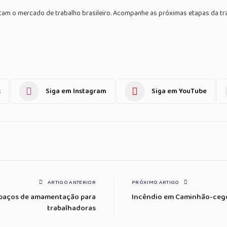
ctam o mercado de trabalho brasileiro. Acompanhe as próximas etapas da 
k
Siga em Instagram
Siga em YouTube
ARTIGO ANTERIOR
PRÓXIMO ARTIGO
spaços de amamentação para
Incêndio em Caminhão-cegon
trabalhadoras