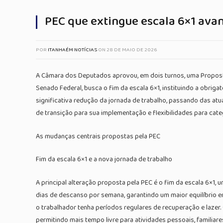
PEC que extingue escala 6×1 ava
POR
ITANHAÉM NOTÍCIAS
ON
28 DE MAIO DE 2026
A Câmara dos Deputados aprovou, em dois turnos, uma Proposta 
Senado Federal, busca o fim da escala 6×1, instituindo a obri
significativa redução da jornada de trabalho, passando das at
de transição para sua implementação e flexibilidades para cate
As mudanças centrais propostas pela PEC
Fim da escala 6×1 e a nova jornada de trabalho
A principal alteração proposta pela PEC é o fim da escala 6×1,
dias de descanso por semana, garantindo um maior equilíbrio 
o trabalhador tenha períodos regulares de recuperação e lazer
permitindo mais tempo livre para atividades pessoais, familiar