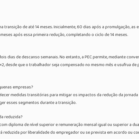
transição de até 14 meses. Inicialmente, 60 dias após a promulgação, as e
 meses após essa primeira redução, completando o ciclo de 14 meses.
se dois dias de descanso semanais. No entanto, a PEC permite, mediante conv
×2, desde que o trabalhador seja compensado no mesmo mês e usufrua de 
equenas empresas?
ecer medidas transitórias para mitigar os impactos da redução da jornada
er esses segmentos durante a transição.
da reduzida?
 com diploma de nível superior e remuneração mensal igual ou superior a du
rá reduzida por liberalidade do empregador ou se prevista em acordo ou con