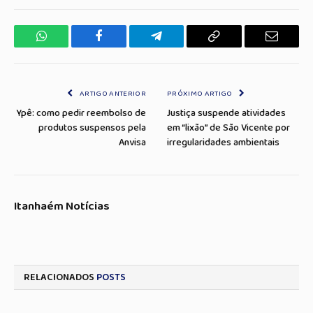
WhatsApp
Facebook
Telegrama
Copiar
E-
Link
mail
ARTIGO ANTERIOR
PRÓXIMO ARTIGO
Ypê: como pedir reembolso de
Justiça suspende atividades
produtos suspensos pela
em “lixão” de São Vicente por
Anvisa
irregularidades ambientais
Itanhaém Notícias
RELACIONADOS
POSTS