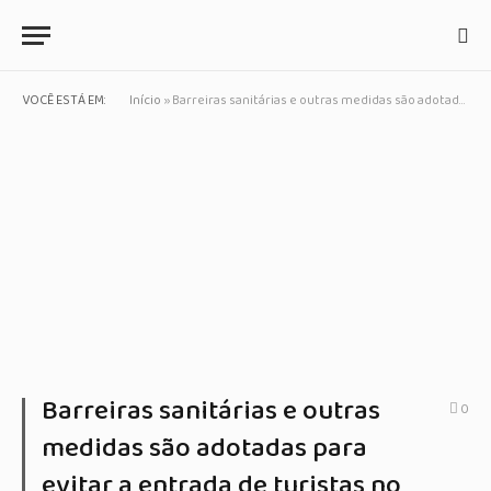
VOCÊ ESTÁ EM:
Início
»
Barreiras sanitárias e outras medidas são adotadas para evitar a entrada de turistas no litoral de SP no feriado de Corpus Christis
Barreiras sanitárias e outras
0
medidas são adotadas para
evitar a entrada de turistas no