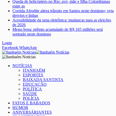
Queda de helicóptero no Rio: avó, mãe e filha Colombianas
entre as
Corrida Afrodite altera trânsito em Santos neste domingo; veja
desvios e linhas
Acessibilidade da urna eletrônica: mudanças para as eleições
de 2026
Mega-Sena: prêmio acumulado de R$ 165 milhões será
sorteado neste domingo
Login
Facebook
WhatsApp
NOTÍCIAS
ITANHAÉM
ESPORTES
BAIXADA SANTISTA
EDUCAÇÃO
POLÍTICA
SAÚDE
POLÍCIA
FATOS E BABADOS
HUMOR
ANIVERSÁRIANTES