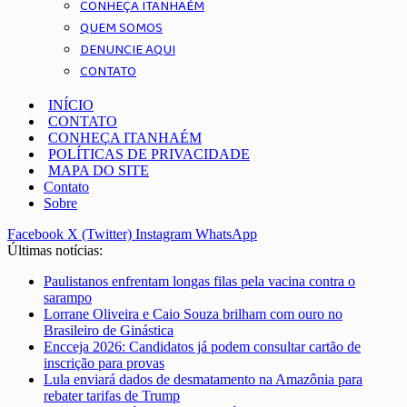
CONHEÇA ITANHAÉM
QUEM SOMOS
DENUNCIE AQUI
CONTATO
INÍCIO
CONTATO
CONHEÇA ITANHAÉM
POLÍTICAS DE PRIVACIDADE
MAPA DO SITE
Contato
Sobre
Facebook
X (Twitter)
Instagram
WhatsApp
Últimas notícias:
Paulistanos enfrentam longas filas pela vacina contra o
sarampo
Lorrane Oliveira e Caio Souza brilham com ouro no
Brasileiro de Ginástica
Encceja 2026: Candidatos já podem consultar cartão de
inscrição para provas
Lula enviará dados de desmatamento na Amazônia para
rebater tarifas de Trump