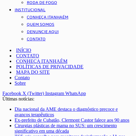
RODA DE FOGO
INSTITUCIONAL
CONHEÇA ITANHAÉM
QUEM SOMOS
DENUNCIE AQUI
CONTATO
INÍCIO
CONTATO
CONHEÇA ITANHAÉM
POLÍTICAS DE PRIVACIDADE
MAPA DO SITE
Contato
Sobre
Facebook
X (Twitter)
Instagram
WhatsApp
Últimas notícias:
Dia nacional da AME destaca o diagnóstico precoce e
avanços terapêuticos
Ex-prefeito de Cubatão, Clermont Castor falece aos 90 anos
Cirurgias plásticas de mama no SUS: um crescimento
significativo em uma década