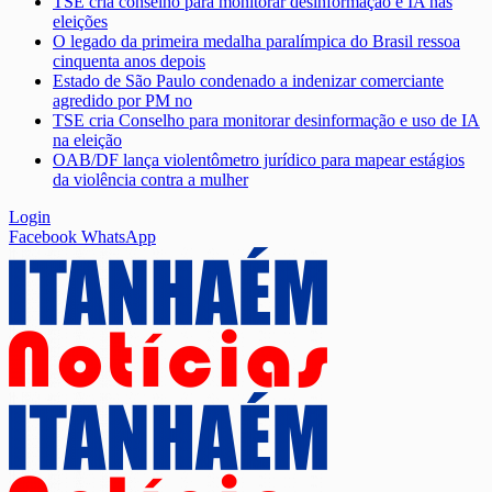
TSE cria conselho para monitorar desinformação e IA nas
eleições
O legado da primeira medalha paralímpica do Brasil ressoa
cinquenta anos depois
Estado de São Paulo condenado a indenizar comerciante
agredido por PM no
TSE cria Conselho para monitorar desinformação e uso de IA
na eleição
OAB/DF lança violentômetro jurídico para mapear estágios
da violência contra a mulher
Login
Facebook
WhatsApp