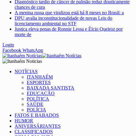
Diagnóstico tardio de câncer de pulmão reduz drasticamente
chances de cura
A menina russa que viralizou está há 8 meses no Brasil: a
DPU avalia inconstitucionalidade de novas Leis do
licenciamento ambiental no STF
Justiça eleva penas de Ronnie Lessa e Élcio Queiroz por
morte de
Login
Facebook
WhatsApp
NOTÍCIAS
ITANHAÉM
ESPORTES
BAIXADA SANTISTA
EDUCAÇÃO
POLÍTICA
SAÚDE
POLÍCIA
FATOS E BABADOS
HUMOR
ANIVERSÁRIANTES
CLASSIFICADOS