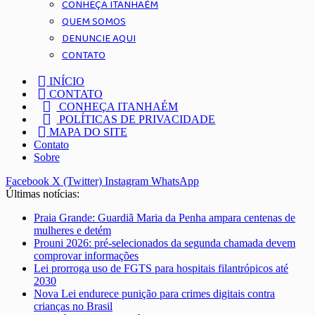
CONHEÇA ITANHAÉM
QUEM SOMOS
DENUNCIE AQUI
CONTATO
INÍCIO
CONTATO
CONHEÇA ITANHAÉM
POLÍTICAS DE PRIVACIDADE
MAPA DO SITE
Contato
Sobre
Facebook
X (Twitter)
Instagram
WhatsApp
Últimas notícias:
Praia Grande: Guardiã Maria da Penha ampara centenas de
mulheres e detém
Prouni 2026: pré-selecionados da segunda chamada devem
comprovar informações
Lei prorroga uso de FGTS para hospitais filantrópicos até
2030
Nova Lei endurece punição para crimes digitais contra
crianças no Brasil