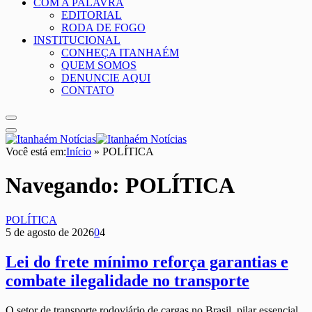
COM A PALAVRA
EDITORIAL
RODA DE FOGO
INSTITUCIONAL
CONHEÇA ITANHAÉM
QUEM SOMOS
DENUNCIE AQUI
CONTATO
Você está em:
Início
»
POLÍTICA
Navegando:
POLÍTICA
POLÍTICA
5 de agosto de 2026
0
4
Lei do frete mínimo reforça garantias e
combate ilegalidade no transporte
O setor de transporte rodoviário de cargas no Brasil, pilar essencial