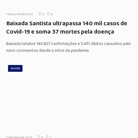
7 de junho de 2021
0
6
Baixada Santista ultrapassa 140 mil casos de
Covid-19 e soma 37 mortes pela doença
Baixada totaliza 140.827 confirmações e 5.451 óbitos causados pelo
novo coronavírus desde o início da pandemia.
SAÚDE
17 de maio de 2021
0
2