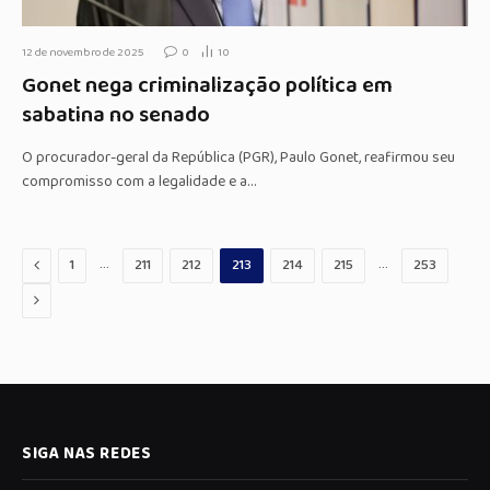
12 de novembro de 2025
0
10
Gonet nega criminalização política em
sabatina no senado
O procurador-geral da República (PGR), Paulo Gonet, reafirmou seu
compromisso com a legalidade e a…
Anterior
…
…
1
211
212
213
214
215
253
Proximo
SIGA NAS REDES