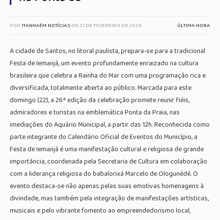
POR
ITANHAÉM NOTÍCIAS
ON
21 DE FEVEREIRO DE 2026
ÚLTIMA HORA
A cidade de Santos, no litoral paulista, prepara-se para a tradicional
Festa de Iemanjá, um evento profundamente enraizado na cultura
brasileira que celebra a Rainha do Mar com uma programação rica e
diversificada, totalmente aberta ao público. Marcada para este
domingo (22), a 26ª edição da celebração promete reunir fiéis,
admiradores e turistas na emblemática Ponta da Praia, nas
imediações do Aquário Municipal, a partir das 12h. Reconhecida como
parte integrante do Calendário Oficial de Eventos do Município, a
Festa de Iemanjá é uma manifestação cultural e religiosa de grande
importância, coordenada pela Secretaria de Cultura em colaboração
com a liderança religiosa do babalorixá Marcelo de Ologunédé. O
evento destaca-se não apenas pelas suas emotivas homenagens à
divindade, mas também pela integração de manifestações artísticas,
musicais e pelo vibrante fomento ao empreendedorismo local,