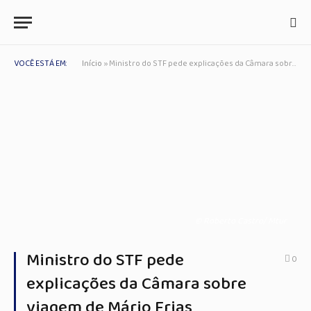
VOCÊ ESTÁ EM:
Início
»
Ministro do STF pede explicações da Câmara sobre viagem de Mário Frias
© Roberto Castro/ Mtur
Ministro do STF pede
0
explicações da Câmara sobre
viagem de Mário Frias