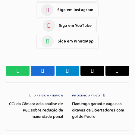
Siga em Instagram
Siga em YouTube
Siga em WhatsApp
WhatsApp
Facebook
Telegrama
Copiar
E-
Link
mail
ARTIGO ANTERIOR
PRÓXIMO ARTIGO
CCJ da Câmara adia análise de
Flamengo garante vaga nas
PEC sobre redução da
oitavas da Libertadores com
maioridade penal
gol de Pedro