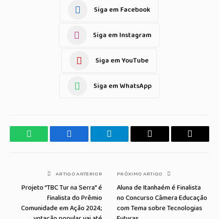
Siga em Facebook
Siga em Instagram
Siga em YouTube
Siga em WhatsApp
WhatsApp
Facebook
Telegrama
Copiar
E-
Link
mail
ARTIGO ANTERIOR
PRÓXIMO ARTIGO
Projeto “TBC Tur na Serra” é
Aluna de Itanhaém é Finalista
finalista do Prêmio
no Concurso Câmera Educação
Comunidade em Ação 2024;
com Tema sobre Tecnologias
votação popular vai até
Futuras