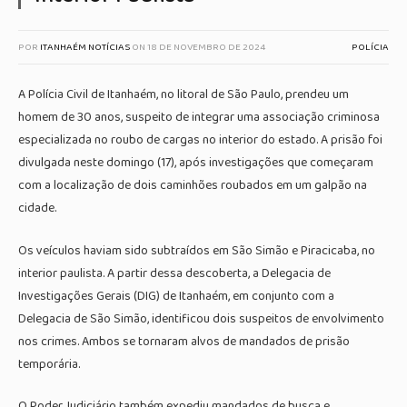
POR
ITANHAÉM NOTÍCIAS
ON
18 DE NOVEMBRO DE 2024
POLÍCIA
A Polícia Civil de Itanhaém, no litoral de São Paulo, prendeu um
homem de 30 anos, suspeito de integrar uma associação criminosa
especializada no roubo de cargas no interior do estado. A prisão foi
divulgada neste domingo (17), após investigações que começaram
com a localização de dois caminhões roubados em um galpão na
cidade.
Os veículos haviam sido subtraídos em São Simão e Piracicaba, no
interior paulista. A partir dessa descoberta, a Delegacia de
Investigações Gerais (DIG) de Itanhaém, em conjunto com a
Delegacia de São Simão, identificou dois suspeitos de envolvimento
nos crimes. Ambos se tornaram alvos de mandados de prisão
temporária.
O Poder Judiciário também expediu mandados de busca e