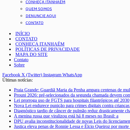
CONHEÇA ITANHAÉM
QUEM SOMOS
DENUNCIE AQUI
CONTATO
INÍCIO
CONTATO
CONHEÇA ITANHAÉM
POLÍTICAS DE PRIVACIDADE
MAPA DO SITE
Contato
Sobre
Facebook
X (Twitter)
Instagram
WhatsApp
Últimas notícias:
Praia Grande: Guardiã Maria da Penha ampara centenas de mul
Prouni 2026: pré-selecionados da segunda chamada devem co
Lei prorroga uso de FGTS para hospitais filantrópicos até 2030
Nova Lei endurece punição para crimes digitais contra crianças
Diagnóstico tardio de câncer de pulmão reduz drasticamente ch
A menina russa que viralizou está há 8 meses no Brasil: a
DPU avalia inconstitucionalidade de novas Leis do licenciame
Justiça eleva penas de Ronnie Lessa e Élcio Queiroz por morte