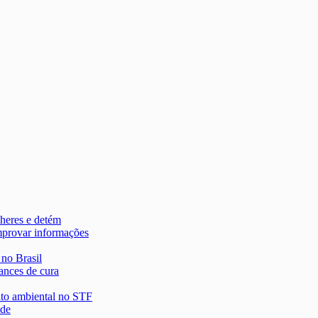
heres e detém
mprovar informações
 no Brasil
ances de cura
nto ambiental no STF
 de