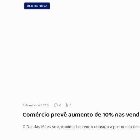
ÚLTIMA HORA
3 de maio de 2026
0
8
Comércio prevê aumento de 10% nas venda
O Dia das Mães se aproxima, trazendo consigo a promessa de 