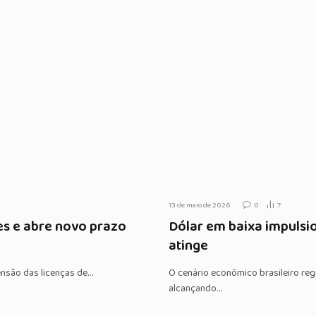
13 de maio de 2026
0
7
es e abre novo prazo
Dólar em baixa impulsi
atinge
pensão das licenças de…
O cenário econômico brasileiro reg
alcançando…