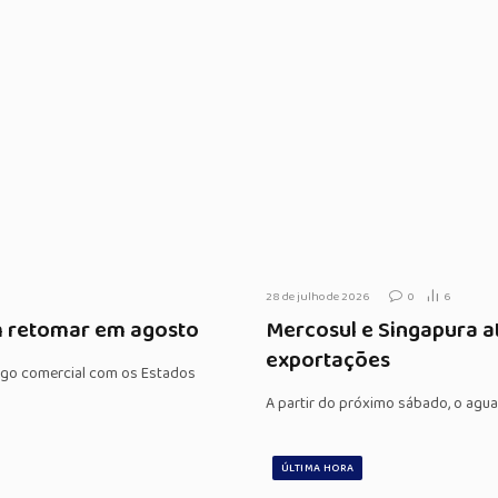
28 de julho de 2026
0
6
em retomar em agosto
Mercosul e Singapura a
exportações
álogo comercial com os Estados
A partir do próximo sábado, o agu
ÚLTIMA HORA