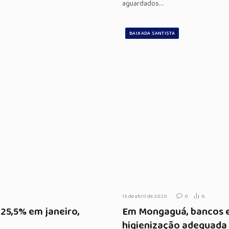
aguardados…
BAIXADA SANTISTA
13 de abril de 2020
0
6
 25,5% em janeiro,
Em Mongaguá, bancos e 
higienização adequada