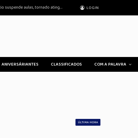
Ciclone extratropical afeta 12 estados; Rio suspende aulas, tornado atinge RS
LOGIN
ANIVERSÁRIANTES
CLASSIFICADOS
COM A PALAVRA
ÚLTIMA HORA