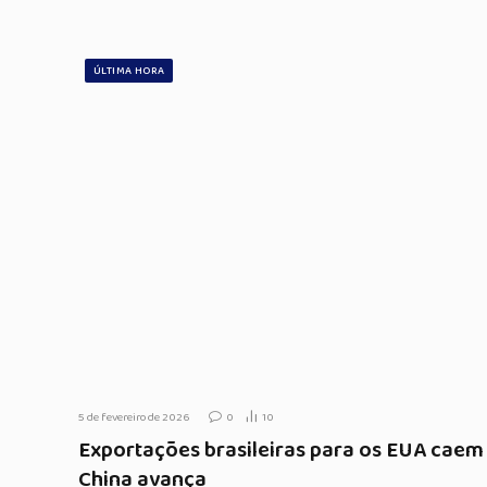
ÚLTIMA HORA
5 de fevereiro de 2026
0
10
Exportações brasileiras para os EUA caem
China avança