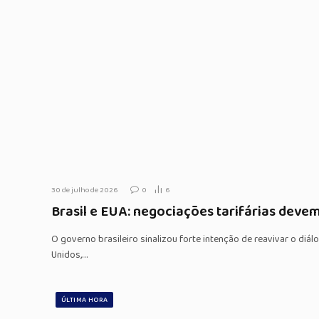
30 de julho de 2026
0
6
Brasil e EUA: negociações tarifárias dev
O governo brasileiro sinalizou forte intenção de reavivar o di
Unidos,…
ÚLTIMA HORA