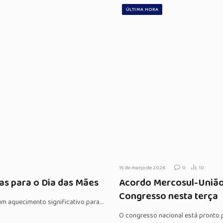
ÚLTIMA HORA
15 de março de 2026
0
10
s para o Dia das Mães
Acordo Mercosul-União
Congresso nesta terça
um aquecimento significativo para…
O congresso nacional está pronto p