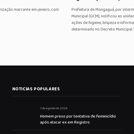
rização marcante em janeiro, com
Prefeitura de Mongaguá, por interm
Municipal (GCM), notificou as unida
ações de higiene, limpeza e inform
determinado no Decreto Municipal 
NOTICIAS POPULARES
7 de agosto de 2026
Homem preso por tentativa de feminicídio
após atacar ex em Registro