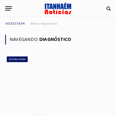
VOCÊ ESTÁ EM:
Início
»
diagnóstico
NAVEGANDO:
DIAGNÓSTICO
ÚLTIMA HORA