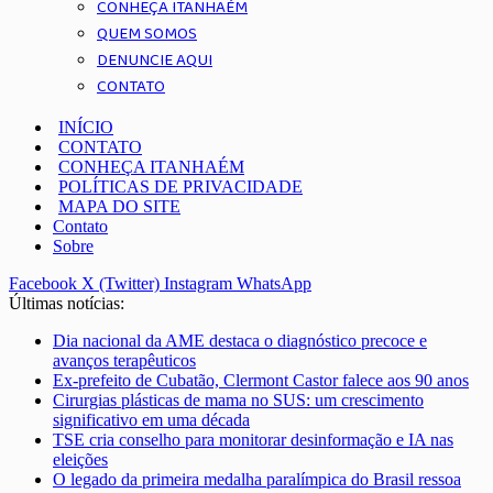
CONHEÇA ITANHAÉM
QUEM SOMOS
DENUNCIE AQUI
CONTATO
INÍCIO
CONTATO
CONHEÇA ITANHAÉM
POLÍTICAS DE PRIVACIDADE
MAPA DO SITE
Contato
Sobre
Facebook
X (Twitter)
Instagram
WhatsApp
Últimas notícias:
Dia nacional da AME destaca o diagnóstico precoce e
avanços terapêuticos
Ex-prefeito de Cubatão, Clermont Castor falece aos 90 anos
Cirurgias plásticas de mama no SUS: um crescimento
significativo em uma década
TSE cria conselho para monitorar desinformação e IA nas
eleições
O legado da primeira medalha paralímpica do Brasil ressoa