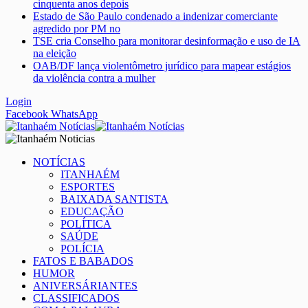
cinquenta anos depois
Estado de São Paulo condenado a indenizar comerciante
agredido por PM no
TSE cria Conselho para monitorar desinformação e uso de IA
na eleição
OAB/DF lança violentômetro jurídico para mapear estágios
da violência contra a mulher
Login
Facebook
WhatsApp
NOTÍCIAS
ITANHAÉM
ESPORTES
BAIXADA SANTISTA
EDUCAÇÃO
POLÍTICA
SAÚDE
POLÍCIA
FATOS E BABADOS
HUMOR
ANIVERSÁRIANTES
CLASSIFICADOS