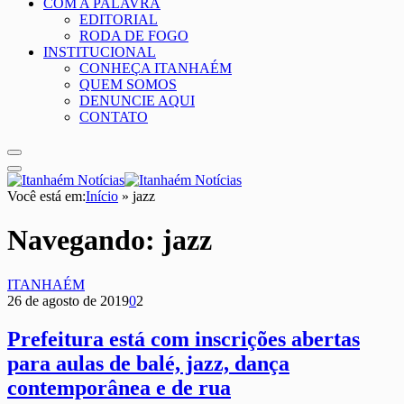
COM A PALAVRA
EDITORIAL
RODA DE FOGO
INSTITUCIONAL
CONHEÇA ITANHAÉM
QUEM SOMOS
DENUNCIE AQUI
CONTATO
Você está em:
Início
»
jazz
Navegando:
jazz
ITANHAÉM
26 de agosto de 2019
0
2
Prefeitura está com inscrições abertas
para aulas de balé, jazz, dança
contemporânea e de rua