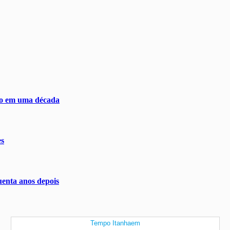
ivo em uma década
es
uenta anos depois