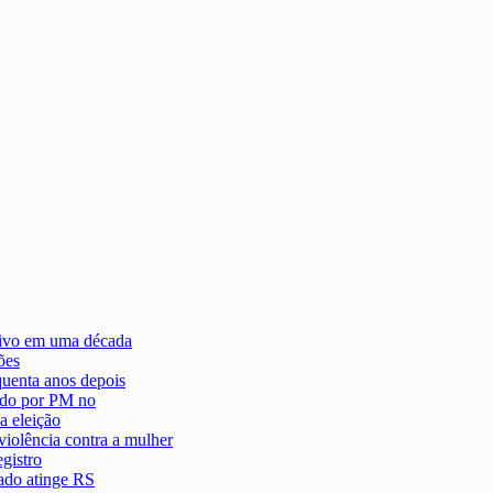
tivo em uma década
ões
quenta anos depois
ido por PM no
a eleição
iolência contra a mulher
gistro
nado atinge RS