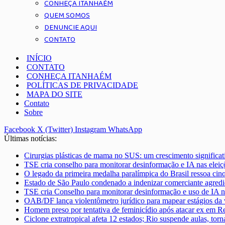
CONHEÇA ITANHAÉM
QUEM SOMOS
DENUNCIE AQUI
CONTATO
INÍCIO
CONTATO
CONHEÇA ITANHAÉM
POLÍTICAS DE PRIVACIDADE
MAPA DO SITE
Contato
Sobre
Facebook
X (Twitter)
Instagram
WhatsApp
Últimas notícias:
Cirurgias plásticas de mama no SUS: um crescimento significa
TSE cria conselho para monitorar desinformação e IA nas eleiç
O legado da primeira medalha paralímpica do Brasil ressoa cin
Estado de São Paulo condenado a indenizar comerciante agred
TSE cria Conselho para monitorar desinformação e uso de IA n
OAB/DF lança violentômetro jurídico para mapear estágios da v
Homem preso por tentativa de feminicídio após atacar ex em Re
Ciclone extratropical afeta 12 estados; Rio suspende aulas, tor