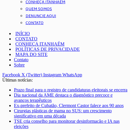
CONHEÇA ITANHAÉM
QUEM SOMOS
DENUNCIE AQUI
CONTATO
INÍCIO
CONTATO
CONHEÇA ITANHAÉM
POLÍTICAS DE PRIVACIDADE
MAPA DO SITE
Contato
Sobre
Facebook
X (Twitter)
Instagram
WhatsApp
Últimas notícias:
Prazo final para o registro de candidaturas eleitorais se encerra
Dia nacional da AME destaca o diagnóstico precoce e
avanços terapêuticos
Ex-prefeito de Cubatão, Clermont Castor falece aos 90 anos
Cirurgias plásticas de mama no SUS: um crescimento
significativo em uma década
TSE cria conselho para monitorar desinformação e IA nas
eleições