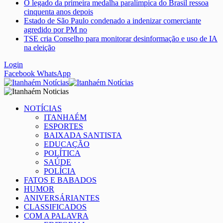
O legado da primeira medalha paralímpica do Brasil ressoa
cinquenta anos depois
Estado de São Paulo condenado a indenizar comerciante
agredido por PM no
TSE cria Conselho para monitorar desinformação e uso de IA
na eleição
Login
Facebook
WhatsApp
NOTÍCIAS
ITANHAÉM
ESPORTES
BAIXADA SANTISTA
EDUCAÇÃO
POLÍTICA
SAÚDE
POLÍCIA
FATOS E BABADOS
HUMOR
ANIVERSÁRIANTES
CLASSIFICADOS
COM A PALAVRA