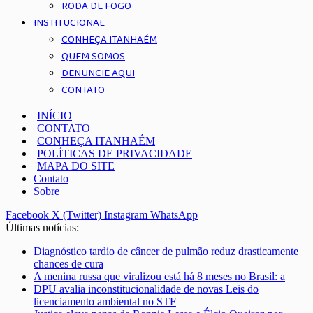
RODA DE FOGO
INSTITUCIONAL
CONHEÇA ITANHAÉM
QUEM SOMOS
DENUNCIE AQUI
CONTATO
INÍCIO
CONTATO
CONHEÇA ITANHAÉM
POLÍTICAS DE PRIVACIDADE
MAPA DO SITE
Contato
Sobre
Facebook
X (Twitter)
Instagram
WhatsApp
Últimas notícias:
Diagnóstico tardio de câncer de pulmão reduz drasticamente
chances de cura
A menina russa que viralizou está há 8 meses no Brasil: a
DPU avalia inconstitucionalidade de novas Leis do
licenciamento ambiental no STF