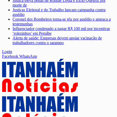
Justiça eleva penas de Ronnie Lessa e Élcio Queiroz por
morte de
Justiças Eleitoral e do Trabalho lançam campanha contra
assédio
Coronel dos Bombeiros torna-se réu por assédio e ameaça a
testemunhas
Influenciador condenado a pagar R$ 100 mil por incentivar
‘rolezinhos’ em Peruíbe
Alerta de saúde: Empresas devem apoiar vacinação de
trabalhadores contra o sarampo
Login
Facebook
WhatsApp