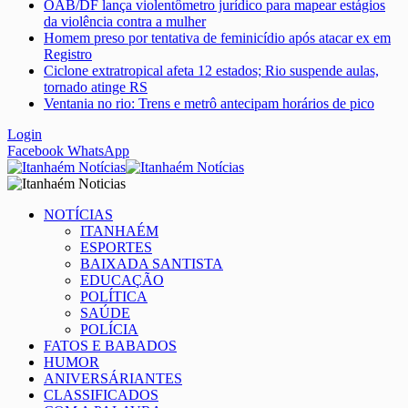
OAB/DF lança violentômetro jurídico para mapear estágios
da violência contra a mulher
Homem preso por tentativa de feminicídio após atacar ex em
Registro
Ciclone extratropical afeta 12 estados; Rio suspende aulas,
tornado atinge RS
Ventania no rio: Trens e metrô antecipam horários de pico
Login
Facebook
WhatsApp
NOTÍCIAS
ITANHAÉM
ESPORTES
BAIXADA SANTISTA
EDUCAÇÃO
POLÍTICA
SAÚDE
POLÍCIA
FATOS E BABADOS
HUMOR
ANIVERSÁRIANTES
CLASSIFICADOS