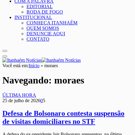
COM A PALAVRA
EDITORIAL
RODA DE FOGO
INSTITUCIONAL
CONHEÇA ITANHAÉM
QUEM SOMOS
DENUNCIE AQUI
CONTATO
Você está em:
Início
»
moraes
Navegando:
moraes
ÚLTIMA HORA
25 de julho de 2026
0
5
Defesa de Bolsonaro contesta suspensão
de visitas domiciliares no STF
A defesa do ex-presidente Jair Bolsonaro apresentou, na última