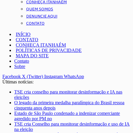
CONHEÇA ITANHAÉM
QUEM SOMOS
DENUNCIE AQUI
CONTATO
INÍCIO
CONTATO
CONHEÇA ITANHAÉM
POLÍTICAS DE PRIVACIDADE
MAPA DO SITE
Contato
Sobre
Facebook
X (Twitter)
Instagram
WhatsApp
Últimas notícias:
TSE cria conselho para monitorar desinformação e IA nas
eleições
O legado da primeira medalha paralímpica do Brasil ressoa
cinquenta anos depois
Estado de São Paulo condenado a indenizar comerciante
agredido por PM no
TSE cria Conselho para monitorar desinformação e uso de IA
na eleição