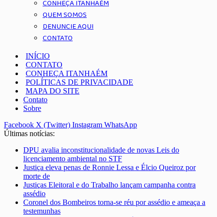
CONHEÇA ITANHAÉM
QUEM SOMOS
DENUNCIE AQUI
CONTATO
INÍCIO
CONTATO
CONHEÇA ITANHAÉM
POLÍTICAS DE PRIVACIDADE
MAPA DO SITE
Contato
Sobre
Facebook
X (Twitter)
Instagram
WhatsApp
Últimas notícias:
DPU avalia inconstitucionalidade de novas Leis do
licenciamento ambiental no STF
Justiça eleva penas de Ronnie Lessa e Élcio Queiroz por
morte de
Justiças Eleitoral e do Trabalho lançam campanha contra
assédio
Coronel dos Bombeiros torna-se réu por assédio e ameaça a
testemunhas