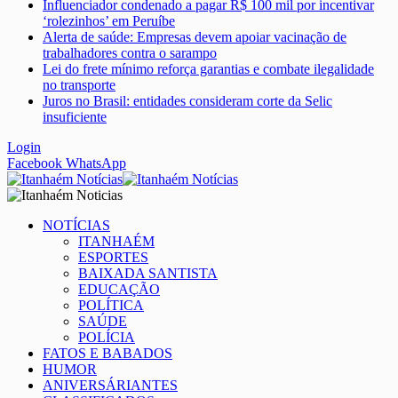
Influenciador condenado a pagar R$ 100 mil por incentivar
‘rolezinhos’ em Peruíbe
Alerta de saúde: Empresas devem apoiar vacinação de
trabalhadores contra o sarampo
Lei do frete mínimo reforça garantias e combate ilegalidade
no transporte
Juros no Brasil: entidades consideram corte da Selic
insuficiente
Login
Facebook
WhatsApp
NOTÍCIAS
ITANHAÉM
ESPORTES
BAIXADA SANTISTA
EDUCAÇÃO
POLÍTICA
SAÚDE
POLÍCIA
FATOS E BABADOS
HUMOR
ANIVERSÁRIANTES