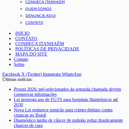
CONHEÇA ITANHAÉM
QUEM SOMOS
DENUNCIE AQUI
CONTATO
INÍCIO
CONTATO
CONHEÇA ITANHAÉM
POLÍTICAS DE PRIVACIDADE
MAPA DO SITE
Contato
Sobre
Facebook
X (Twitter)
Instagram
WhatsApp
Últimas notícias:
Prouni 2026: pré-selecionados da segunda chamada devem
comprovar informações
Lei prorroga uso de FGTS para hospitais filantrópicos até
2030
Nova Lei endurece punição para crimes digitais contra
crianças no Brasil
Diagnóstico tardio de câncer de pulmão reduz drasticamente
chances de cura