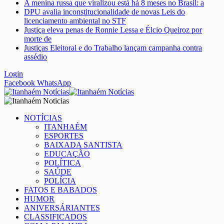
A menina russa que viralizou está há 8 meses no Brasil: a
DPU avalia inconstitucionalidade de novas Leis do
licenciamento ambiental no STF
Justiça eleva penas de Ronnie Lessa e Élcio Queiroz por
morte de
Justiças Eleitoral e do Trabalho lançam campanha contra
assédio
Login
Facebook
WhatsApp
NOTÍCIAS
ITANHAÉM
ESPORTES
BAIXADA SANTISTA
EDUCAÇÃO
POLÍTICA
SAÚDE
POLÍCIA
FATOS E BABADOS
HUMOR
ANIVERSÁRIANTES
CLASSIFICADOS