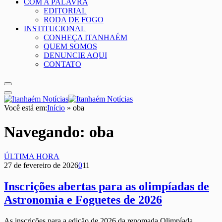
COM A PALAVRA
EDITORIAL
RODA DE FOGO
INSTITUCIONAL
CONHEÇA ITANHAÉM
QUEM SOMOS
DENUNCIE AQUI
CONTATO
Você está em:
Início
»
oba
Navegando:
oba
ÚLTIMA HORA
27 de fevereiro de 2026
0
11
Inscrições abertas para as olimpíadas de
Astronomia e Foguetes de 2026
As inscrições para a edição de 2026 da renomada Olimpíada