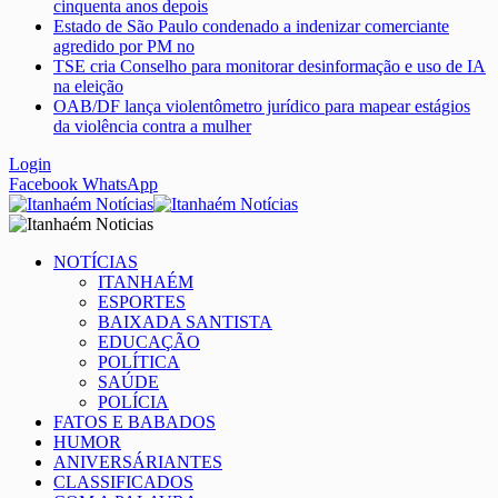
cinquenta anos depois
Estado de São Paulo condenado a indenizar comerciante
agredido por PM no
TSE cria Conselho para monitorar desinformação e uso de IA
na eleição
OAB/DF lança violentômetro jurídico para mapear estágios
da violência contra a mulher
Login
Facebook
WhatsApp
NOTÍCIAS
ITANHAÉM
ESPORTES
BAIXADA SANTISTA
EDUCAÇÃO
POLÍTICA
SAÚDE
POLÍCIA
FATOS E BABADOS
HUMOR
ANIVERSÁRIANTES
CLASSIFICADOS