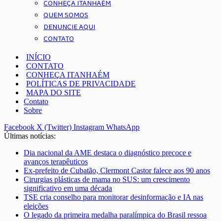
CONHEÇA ITANHAÉM
QUEM SOMOS
DENUNCIE AQUI
CONTATO
INÍCIO
CONTATO
CONHEÇA ITANHAÉM
POLÍTICAS DE PRIVACIDADE
MAPA DO SITE
Contato
Sobre
Facebook
X (Twitter)
Instagram
WhatsApp
Últimas notícias:
Dia nacional da AME destaca o diagnóstico precoce e
avanços terapêuticos
Ex-prefeito de Cubatão, Clermont Castor falece aos 90 anos
Cirurgias plásticas de mama no SUS: um crescimento
significativo em uma década
TSE cria conselho para monitorar desinformação e IA nas
eleições
O legado da primeira medalha paralímpica do Brasil ressoa